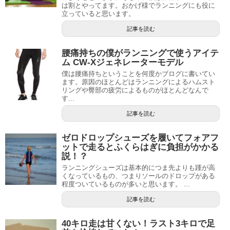
は割とやってます。おかげ様でランニングにも役に
立っていると思います。
記事を読む
腰痛持ちの僕がランニングで使うアイテ
ム CW-Xジェネレーターモデル
僕は腰痛持ちということを何度かブログに書いてい
ます。原因のほとんどはランニングによるハムスト
リングや臀部の疲労によるものがほとんどなんで
す...
記事を読む
ゼロドロップシューズを履いてフォアフ
ットで走るとふくらはぎに負担がかかる
説！？
ランニングシューズは基本的につま先よりも踵が高
くなっているもの、つまりソールのドロップがある
程度ついているものが多いと思います。 ...
記事を読む
40キロ走は甘くない！ラスト3キロで足