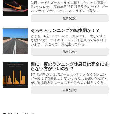
先日、ナイキズームフライを購入したことを記事に
書いたのだが、実は本日10月11日発売のナイキ ズー
ム フライ フライニットもオンラインで購入...
記事を読む
そろそろランニングの転換期か！？
どうも、4流ランナーのエノカツです。 大して速く
もないのに、ナイキズームフライを買って浮かれて
います。 ところで、最近走っている...
記事を読む
週に一度のランニング休息日は完全に走
らない方がいいのか？
1年ほど前のブログに“一日も休むことなくランニン
グを続けても問題ない”みたいな話しを書いたんです
が、実は最近週に一日は全く走らない日をつくる...
記事を読む