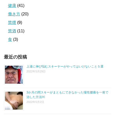
健康
(41)
働き方
(20)
禁煙
(9)
禁酒
(11)
食
(3)
最近の投稿
上達に伸び悩むスキーヤーがやってはいけないこと５選
2022年5月29日
3か月の間スキーがまともにできなかった慢性腰痛を一発で
治した方法￼
2022年5月2日