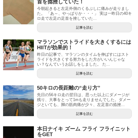
首を捻挫していた！
今朝起きると左足外側のくるぶしに痛みが走りまし
た。 「あ～、やっぱりか・・・」 実は一昨日の40キ
ロ走で左足の足首を挫していた...
記事を読む
マラソンでストライドを大きくするには
HIITが効果的！
昨日の記事で、マラソンのタイムを伸ばすにはスト
ライドを大きくする努力をした方がいいんじゃな
い？なんていうお話しをしました。 た...
記事を読む
50キロの長距離の“走り方”
先日の56キロ走の翌日は、思った以上にダメージが
残り、大事をとって1mも走りませんでした。ダメー
ジといても、脚の筋肉痛が少々、左足首の捻挫...
記事を読む
本日ナイキ ズーム フライ フライニット
をGET