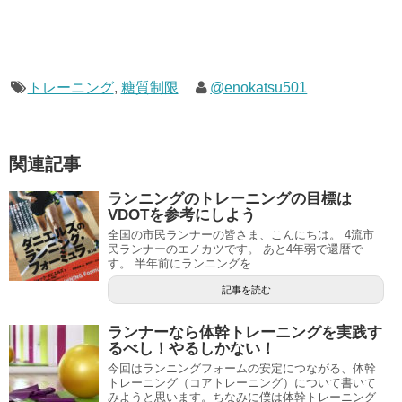
トレーニング
,
糖質制限
@enokatsu501
関連記事
ランニングのトレーニングの目標は
VDOTを参考にしよう
全国の市民ランナーの皆さま、こんにちは。 4流市
民ランナーのエノカツです。 あと4年弱で還暦で
す。 半年前にランニングを...
記事を読む
ランナーなら体幹トレーニングを実践す
るべし！やるしかない！
今回はランニングフォームの安定につながる、体幹
トレーニング（コアトレーニング）について書いて
みようと思います。ちなみに僕は体幹トレーニング