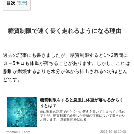
目次
[
表示
]
糖質制限で速く長く走れるようになる理由
過去の記事にも書きましたが、糖質制限すると1〜2週間に
３～5キロも体重が落ちることがあります。しかし、これは
脂肪が燃焼するよりも水分が体から排出されるのがほとん
どです。
糖質制限をすると急激に体重が落ちるからく
りとは？
既に昨日の記事でからくりの答えを書いてしまっているの
ですが、糖質制限で経験した特融の症状について書きたい
と思います、 糖質制限を始める...
2017-10-10 10:00
freeman501.com