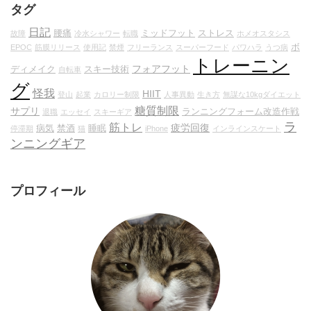
タグ
日記
腰痛
ミッドフット
ストレス
故障
冷水シャワー
転職
ホメオスタシス
ボ
EPOC
筋膜リリース
使用記
禁煙
フリーランス
スーパーフード
パワハラ
うつ病
トレーニン
フォアフット
ディメイク
スキー技術
自転車
グ
怪我
HIIT
登山
起業
カロリー制限
人事異動
生き方
無謀な10kgダイエット
糖質制限
サプリ
ランニングフォーム改造作戦
退職
エッセイ
スキーギア
ラ
筋トレ
疲労回復
病気
禁酒
睡眠
停滞期
猫
iPhone
インラインスケート
ンニングギア
プロフィール