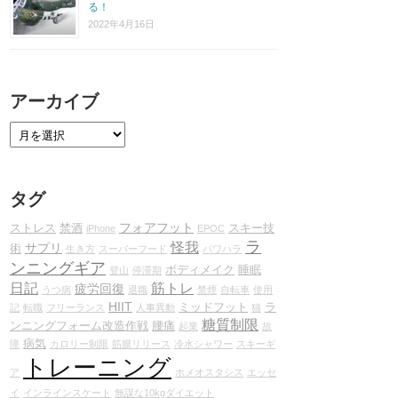
る！
2022年4月16日
アーカイブ
タグ
フォアフット
ストレス
禁酒
スキー技
iPhone
EPOC
ラ
怪我
サプリ
術
生き方
スーパーフード
パワハラ
ンニングギア
ボディメイク
睡眠
登山
停滞期
日記
筋トレ
疲労回復
うつ病
退職
禁煙
自転車
使用
HIIT
ミッドフット
ラ
記
転職
フリーランス
人事異動
猫
糖質制限
ンニングフォーム改造作戦
腰痛
起業
故
病気
障
カロリー制限
筋膜リリース
冷水シャワー
スキーギ
トレーニング
ア
ホメオスタシス
エッセ
イ
インラインスケート
無謀な10kgダイエット