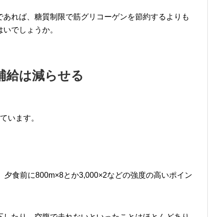
であれば、糖質制限で筋グリコーゲンを節約するよりも
はいでしょうか。
補給は減らせる
っています。
。
食前に800m×8とか3,000×2などの強度の高いポイン
下したり、空腹で走れないといったことはほとんどあり