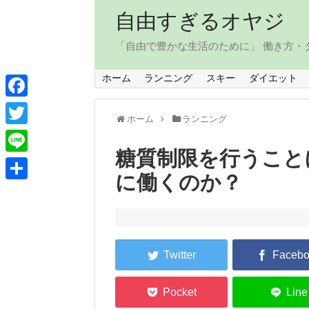
自由すぎるオヤジ
「自由で豊かな生活のために」 働き方
ホーム
ランニング
スキー
ダイエット
F
ホーム
ランニング
a
T
c
糖質制限を行うこと
w
L
e
に働くのか？
i
i
共
b
t
n
有
o
t
e
o
e
k
r