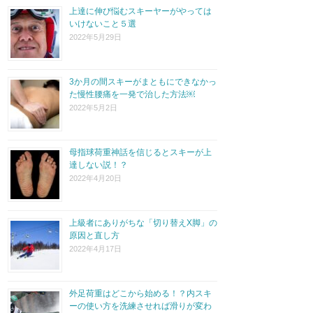
上達に伸び悩むスキーヤーがやっては
いけないこと５選
2022年5月29日
3か月の間スキーがまともにできなかっ
た慢性腰痛を一発で治した方法￼
2022年5月2日
母指球荷重神話を信じるとスキーが上
達しない説！？
2022年4月20日
上級者にありがちな「切り替えX脚」の
原因と直し方
2022年4月17日
外足荷重はどこから始める！？内スキ
ーの使い方を洗練させれば滑りが変わ