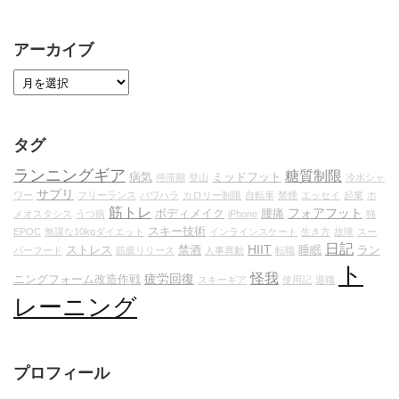
アーカイブ
タグ
ランニングギア
糖質制限
病気
ミッドフット
停滞期
登山
冷水シャ
サプリ
ワー
フリーランス
パワハラ
カロリー制限
自転車
禁煙
エッセイ
起業
ホ
筋トレ
フォアフット
ボディメイク
腰痛
メオスタシス
うつ病
iPhone
猫
スキー技術
EPOC
無謀な10kgダイエット
インラインスケート
生き方
故障
スー
日記
HIIT
ストレス
禁酒
睡眠
ラン
パーフード
筋膜リリース
人事異動
転職
ト
怪我
疲労回復
ニングフォーム改造作戦
スキーギア
使用記
退職
レーニング
プロフィール