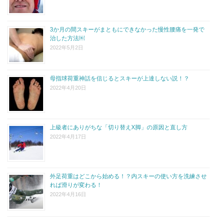
3か月の間スキーがまともにできなかった慢性腰痛を一発で
治した方法￼
2022年5月2日
母指球荷重神話を信じるとスキーが上達しない説！？
2022年4月20日
上級者にありがちな「切り替えX脚」の原因と直し方
2022年4月17日
外足荷重はどこから始める！？内スキーの使い方を洗練させ
れば滑りが変わる！
2022年4月16日