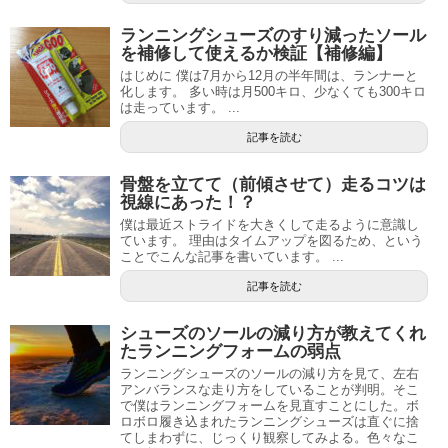
ランニングシューズのすり減ったソール
を補修して使えるか検証【補修編】
はじめに 僕は7月から12月の半年間は、ランナーと
化します。 多い時は月500キロ、少なくても300キロ
は走っています。 ...
記事を読む
骨盤を立てて（前傾させて）走るコツは
視線にあった！？
僕は最近ストライドを大きくして走るように意識し
ています。 理由はタイムアップを図るため、という
ことでこんな記事を書いています。 ...
記事を読む
シューズのソールの減り方が教えてくれ
たランニングフォームの弱点
ランニングシューズのソールの減り方を見て、左右
アンバランスな走り方をしていることが判明。そこ
で僕はランニングフォームを見直すことにした。ボ
ロボロ履き込まれたランニングシューズは直ぐに捨
てしまわずに、じっくり観察してみよる。色々なこ