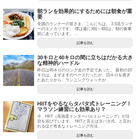
朝ランを効果的にするためには朝食が重
要
全国のランナーの皆さま、こんにちは。 3.5流ランナ
ーのエノカツです。 僕は週に3回～4回は、朝の食事
前に走っています。 ...
記事を読む
30キロと40キロの間に立ちはだかる大き
な精神的ハードル
昨日は45キロのロング走の予定であった。 最初の10
キロは、まずますのペースだったが、15キロを過ぎ
たあたりから、ランニングウォッチが...
記事を読む
HIITをやるならタバタ式トレーニング！
マラソン練習にも効果あり？
今、HIIT（高強度インターバルトレーニング）が注
目を浴びています。 HIITと言えばタバタ式、と言わ
れるほど有名なトレーニング方法...
記事を読む