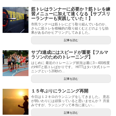
筋トレはランナーに必要か？筋トレを練
習メニューに加えて速くなる【サブスリ
ーランナーも実践していた！】
市民ランナーは筋トレにどう取り組んでいるのか、
さらに筋トレを積極的の取り組くむとどのような効
果があるのかヒアリングしてみました。
記事を読む
サブ3達成にはスピードが重要【フルマ
ラソンのためのトレーニング】
はじめに 最近のトレーニング状況は週に3～4回程度
のHIITと筋トレばかりです。 HITTはタバタ式トレー
ニングという20秒の...
記事を読む
１５年ぶりにランニング再開
今日は１２キロのランニングをしてきました。 意志
が弱いわりには頑張っていると思いませんか？ 月並
みですが、ランニングって本当に楽しい...
記事を読む