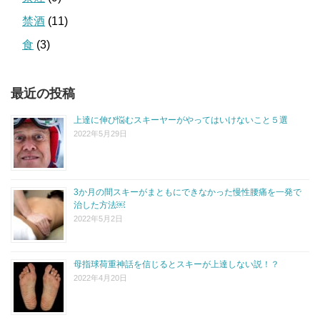
禁酒
(11)
食
(3)
最近の投稿
上達に伸び悩むスキーヤーがやってはいけないこと５選
2022年5月29日
3か月の間スキーがまともにできなかった慢性腰痛を一発で
治した方法￼
2022年5月2日
母指球荷重神話を信じるとスキーが上達しない説！？
2022年4月20日