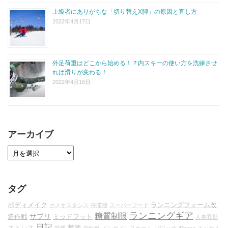
上級者にありがちな「切り替えX脚」の原因と直し方
2022年4月17日
外足荷重はどこから始める！？内スキーの使い方を洗練させ
れば滑りが変わる！
2022年4月16日
アーカイブ
タグ
ボディメイク
ランニングフォーム改
ホメオスタシス
停滞期
スーパーフード
ランニングギア
糖質制限
サプリ
造作戦
ミッドフット
人事異動
日記
ストレス
禁酒
禁煙
自転車
インラインスケート
パワハラ
iPhone
エッセイ