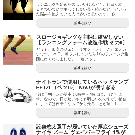
ランニングを始めたのはいいけれども、何日か続け
るとついついサボってしまい長く続かない、といっ
た悩みを抱えている人は多いと思います。 僕...
記事を読む
スロージョギングを主軸に練習しない
【ランニングフォーム改造作戦 その6】
どうも、孤高のジェントルマンランナーことエノカ
ツです。 今日、朝ランしていたらJKのランニング集
団に出くわしました。 「若いって...
記事を読む
ナイトランで使用しているヘッドランプ
PETZL（ペツル） NAOが凄すぎる
僕は早朝ランが基本で6時半～7時には走りだしま
す。なので、日が短い冬でも明るいのですが、都合
によっては夜暗くなってから走ることが週に1～2...
記事を読む
設楽悠太選手が履いていた厚底シューズ
ナイキ ズーム ヴェイパーフライ 4％が