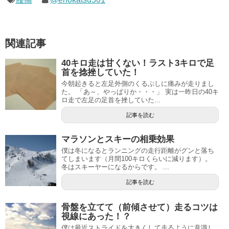
関連記事
40キロ走は甘くない！ラスト3キロで足
首を捻挫していた！
今朝起きると左足外側のくるぶしに痛みが走りまし
た。 「あ～、やっぱりか・・・」 実は一昨日の40キ
ロ走で左足の足首を挫していた...
記事を読む
マラソンとスキーの相乗効果
僕は冬になるとランニングの走行距離がグンと落ち
てしまいます（月間100キロくらいに減ります）。
冬はスキーヤーになるからです。 ...
記事を読む
骨盤を立てて（前傾させて）走るコツは
視線にあった！？
僕は最近ストライドを大きくして走るように意識し