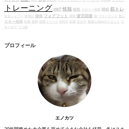
トレーニング
怪我
筋トレ
HIIT
病気
睡眠
カロリー制限
フォアフット
疲労回復
腰痛
冷水シャワー
使用記
退職
猫
フリーランス
登山
スキー技術
転職
故障
筋膜リリース
EPOC
起業
生き方
無謀な10kgダイエット
ス
キーギア
うつ病
プロフィール
エノカツ