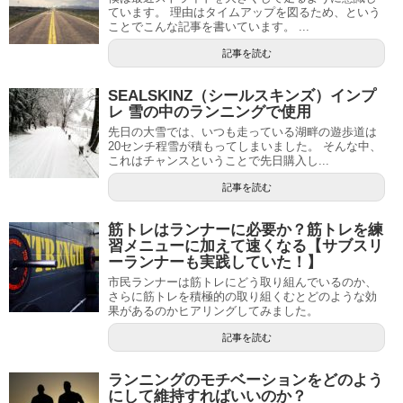
ています。 理由はタイムアップを図るため、という
ことでこんな記事を書いています。 ...
記事を読む
SEALSKINZ（シールスキンズ）インプ
レ 雪の中のランニングで使用
先日の大雪では、いつも走っている湖畔の遊歩道は
20センチ程雪が積もってしまいました。 そんな中、
これはチャンスということで先日購入し...
記事を読む
筋トレはランナーに必要か？筋トレを練
習メニューに加えて速くなる【サブスリ
ーランナーも実践していた！】
市民ランナーは筋トレにどう取り組んでいるのか、
さらに筋トレを積極的の取り組くむとどのような効
果があるのかヒアリングしてみました。
記事を読む
ランニングのモチベーションをどのよう
にして維持すればいいのか？