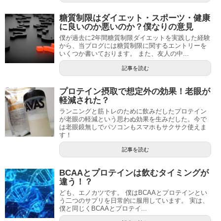
糖質制限はダイエット・スポーツ・健康
に良いのか悪いのか？僕なりの意見
僕が過去に2年間糖質制限ダイエットを実践した経験
から、当ブログには糖質制限に関するエントリーを
いくつか書いております。 また、友人の中...
記事を読む
プロテイン摂取で想定外の効果！老眼が
軽減された？
ランニングと筋トレのために飲みだしたプロテイン
が老眼の軽減という思わぬ効果を生みだした。今で
は老眼鏡無しでパソコンもスマホもサクサク使えま
す！
記事を読む
BCAAとプロテインは飲むタイミングが
違う！？
ども、エノカツです。 僕はBCAAとプロテインとい
う二つのサプリを日常的に服用しています。 実は、
僕と同じくBCAAとプロテイ...