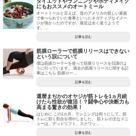
ダイエットやランニングやボディメイク
にもおススメのオートミール
オートミールと言えば、昔のアメリカの貧しい家庭
で食べられていた食事といったネガティブなイメー
ジが強かったのですが、最近は全く違うようで
す。...
記事を読む
筋膜ローラーで筋膜リリースはできない
という説について
僕は筋膜ローラーを使って筋膜リリースを日課のよ
うに行っています。 過去の筋膜リリースに関する記
事はこちら 筋膜ロー...
記事を読む
還暦まぢかのオヤジが筋トレを1ヵ月続
けたら性欲が復活！？闘争心や決断力も
高まる驚きの効果！
はじめに この1カ月、ランニングは程々にして、筋
トレに割く割合を増やしました。 筋トレの主なメニ
ューは、デッドリフト、スクワッ...
記事を読む