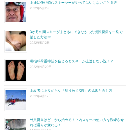
上達に伸び悩むスキーヤーがやってはいけないこと５選
2022年5月29日
3か月の間スキーがまともにできなかった慢性腰痛を一発で
治した方法￼
2022年5月2日
母指球荷重神話を信じるとスキーが上達しない説！？
2022年4月20日
上級者にありがちな「切り替えX脚」の原因と直し方
2022年4月17日
外足荷重はどこから始める！？内スキーの使い方を洗練させ
れば滑りが変わる！