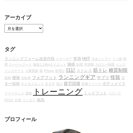
アーカイブ
タグ
HIIT
ランニングフォーム改造作戦
禁酒
スキーギア
冷水シャワー
うつ病
禁
睡眠
煙
スーパーフード
無謀な10kgダイエット
転職
停滞期
カロリー制限
インラ
日記
筋トレ
糖質制限
ストレス
インスケート
人事異動
猫
iPhone
使用記
ランニングギア
怪我
フォアフット
サプリ
腰痛
ス
故障
自転車
疲労回復
キー技術
ボディメイク
ホメオスタシス
生き方
登山
筋膜リリース
トレーニング
ミッドフット
フリーランス
退職
パワハラ
病気
EPOC
起業
エッセイ
プロフィール