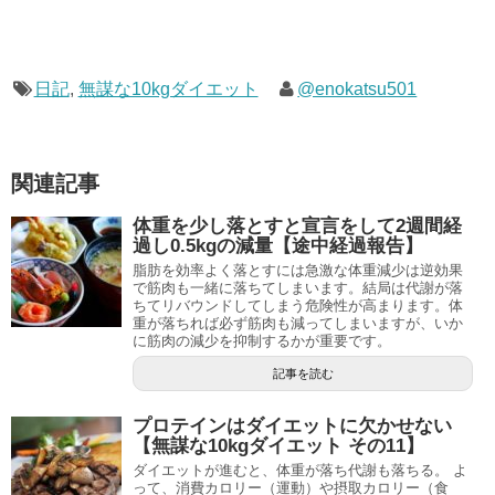
日記
,
無謀な10kgダイエット
@enokatsu501
関連記事
体重を少し落とすと宣言をして2週間経
過し0.5kgの減量【途中経過報告】
脂肪を効率よく落とすには急激な体重減少は逆効果
で筋肉も一緒に落ちてしまいます。結局は代謝が落
ちてリバウンドしてしまう危険性が高まります。体
重が落ちれば必ず筋肉も減ってしまいますが、いか
に筋肉の減少を抑制するかが重要です。
記事を読む
プロテインはダイエットに欠かせない
【無謀な10kgダイエット その11】
ダイエットが進むと、体重が落ち代謝も落ちる。 よ
って、消費カロリー（運動）や摂取カロリー（食