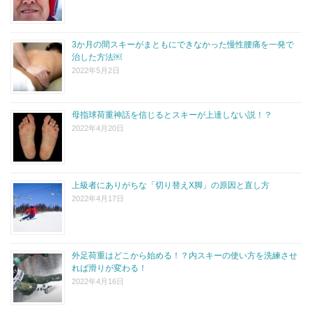
3か月の間スキーがまともにできなかった慢性腰痛を一発で
治した方法￼
2022年5月2日
母指球荷重神話を信じるとスキーが上達しない説！？
2022年4月20日
上級者にありがちな「切り替えX脚」の原因と直し方
2022年4月17日
外足荷重はどこから始める！？内スキーの使い方を洗練させ
れば滑りが変わる！
2022年4月16日