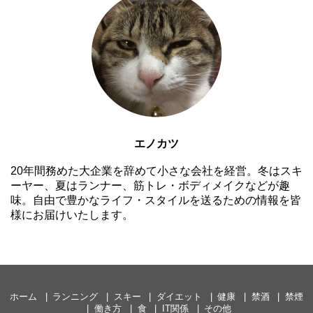
エノカツ
20年間務めた大企業を辞めて小さな会社を経営。冬はスキ
ーヤー、夏はランナー、筋トレ・ボディメイクなどが趣
味。自由で豊かなライフ・スタイルを送るための情報を皆
様にお届けいたします。
ホーム
ランニング
スキー
ダイエット
健康
禁酒
禁煙
働き方
食
IT関係
その他