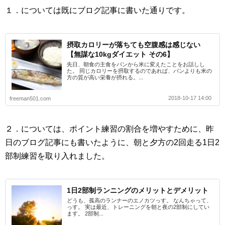
１．については既にブログ記事に書いた通りです。
摂取カロリーが落ちても空腹感は感じない
【無謀な10kgダイエット その6】
先日、朝食の主食をパンから米に変えたことをお話しし
た。 同じカロリーを摂取するのであれば、パンよりも米の
方の質が高い栄養が摂れる。...
2018-10-17 14:00
freeman501.com
２．については、ポイント練習の割合を増やすために、昨
日のブログ記事にも書いたように、朝と夕方の2回走る1日2
部制練習を取り入れました。
1日2部制ランニングのメリットとデメリット
どうも、孤高のランナーのエノカツっす。 なんちゃって、
っす。 実は最近、トレーニングを朝と夜の2部制にしてい
ます。 2部制...