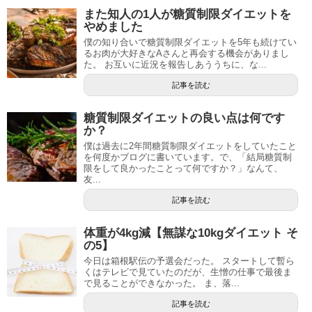
また知人の1人が糖質制限ダイエットを
やめました
僕の知り合いで糖質制限ダイエットを5年も続けてい
るお肉が大好きなAさんと再会する機会がありまし
た。 お互いに近況を報告しあううちに、な...
記事を読む
糖質制限ダイエットの良い点は何です
か？
僕は過去に2年間糖質制限ダイエットをしていたこと
を何度かブログに書いています。で、「結局糖質制
限をして良かったことって何ですか？」なんて、
友...
記事を読む
体重が4kg減【無謀な10kgダイエット そ
の5】
今日は箱根駅伝の予選会だった。 スタートして暫ら
くはテレビで見ていたのだが、生憎の仕事で最後ま
で見ることができなかった。 ま、落...
記事を読む