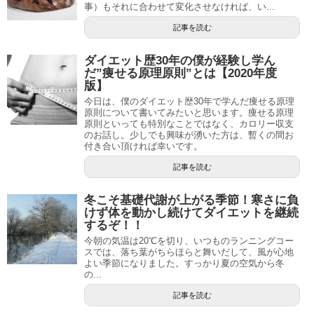
事）もそれに合わせて変化させなければ、い...
記事を読む
ダイエット歴30年の僕が経験し学ん
だ”痩せる原理原則”とは【2020年度
版】
今日は、僕のダイエット歴30年で学んだ痩せる原理
原則について書いてみたいと思います。痩せる原理
原則といっても特別なことではなく、カロリー収支
のお話し。少しでも興味が湧いた方は、暫くの間お
付き合い頂ければ幸いです。
記事を読む
冬こそ基礎代謝が上がる季節！寒さに負
けず体を動かし続けてダイエットを継続
するぞ！！
今朝の気温は20℃を切り、いつものランニングコー
スでは、落ち葉がちらほらと舞いだして、風が心地
よい季節になりました。すっかり夏の空気から冬
の...
記事を読む