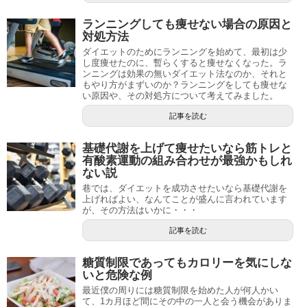
ランニングしても痩せない場合の原因と
対処方法
ダイエットのためにランニングを始めて、最初は少
し度痩せたのに、暫らくすると痩せなくなった。ラ
ンニングは効果の無いダイエット法なのか、それと
もやり方がまずいのか？ランニングをしても痩せな
い原因や、その対処方について考えてみました。
記事を読む
基礎代謝を上げて痩せたいなら筋トレと
有酸素運動の組み合わせが最強かもしれ
ない説
巷では、ダイエットを成功させたいなら基礎代謝を
上げればよい、なんてことが盛んに言われています
が、その方法はいかに・・・
記事を読む
糖質制限であってもカロリーを気にしな
いと危険な例
最近僕の周りには糖質制限を始めた人が何人かい
て、1カ月ほど間にその中の一人と会う機会がありま