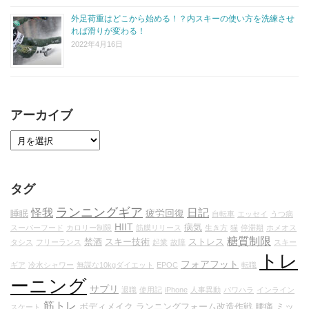
外足荷重はどこから始める！？内スキーの使い方を洗練させ
れば滑りが変わる！
2022年4月16日
アーカイブ
タグ
ランニングギア
怪我
日記
疲労回復
睡眠
自転車
エッセイ
うつ病
HIIT
病気
スーパーフード
カロリー制限
筋膜リリース
生き方
猫
停滞期
ホメオス
糖質制限
禁酒
スキー技術
ストレス
タシス
フリーランス
起業
故障
スキー
トレ
フォアフット
ギア
冷水シャワー
無謀な10kgダイエット
EPOC
転職
ーニング
サプリ
退職
使用記
iPhone
人事異動
パワハラ
インライン
筋トレ
ボディメイク
ランニングフォーム改造作戦
腰痛
ミッ
スケート