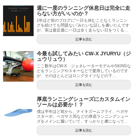
週に一度のランニング休息日は完全に走
らない方がいいのか？
1年ほど前のブログに“一日も休むことなくランニン
グを続けても問題ない”みたいな話しを書いたんです
が、実は最近週に一日は全く走らない日をつくる...
記事を読む
今最も試してみたい CW-X JYURYU（ジ
ュウリュウ）
ここ数年はCW-X ジェネレーターモデルやSKINSな
どをランニングやスキーなどで愛用しているのです
が、そのほとんどはロングタイツなどの下...
記事を読む
厚底ランニングシューズにカスタムイン
ソールは必要か！？
僕は半年ほど前から、ナイキズームフライ、ペガサ
スターボ、ペガサス35などの厚底ランニングシュー
ズをメインに履いていて、すっかりと虜になって...
記事を読む