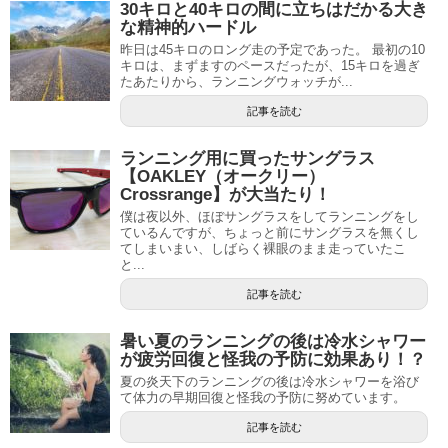
30キロと40キロの間に立ちはだかる大き
な精神的ハードル
昨日は45キロのロング走の予定であった。 最初の10
キロは、まずますのペースだったが、15キロを過ぎ
たあたりから、ランニングウォッチが...
記事を読む
ランニング用に買ったサングラス
【OAKLEY（オークリー）
Crossrange】が大当たり！
僕は夜以外、ほぼサングラスをしてランニングをし
ているんですが、ちょっと前にサングラスを無くし
てしまいまい、しばらく裸眼のまま走っていたこ
と...
記事を読む
暑い夏のランニングの後は冷水シャワー
が疲労回復と怪我の予防に効果あり！？
夏の炎天下のランニングの後は冷水シャワーを浴び
て体力の早期回復と怪我の予防に努めています。
記事を読む