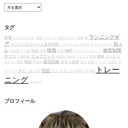
タグ
ランニングギ
禁酒
ホメオスタシス
退職
パワハラ
冷水シャワー
転職
猫
ア
筋ト
ランニングフォーム改造作戦
フリーランス
生き方
スーパーフード
レ
怪我
糖質制限
HIIT
病気
自転車
うつ病
故障
起業
インラインスケート
サプリ
フォアフット
腰痛
ストレス
人事異動
無謀な10kgダイエット
禁煙
疲労回復
睡眠
スキー技術
カロリー制限
iPhone
登山
筋膜リリース
使用記
ス
トレー
日記
ボディメイク
ミッドフット
キーギア
EPOC
停滞期
ニング
エッセイ
プロフィール