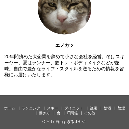
エノカツ
20年間務めた大企業を辞めて小さな会社を経営。冬はスキ
ーヤー、夏はランナー、筋トレ・ボディメイクなどが趣
味。自由で豊かなライフ・スタイルを送るための情報を皆
様にお届けいたします。
ホーム
ランニング
スキー
ダイエット
健康
禁酒
禁煙
働き方
食
IT関係
その他
© 2017
自由すぎるオヤジ
.