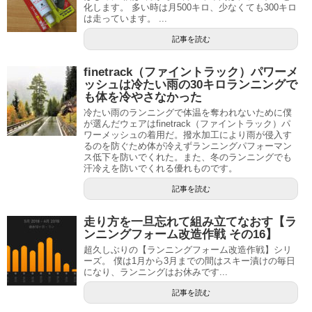
化します。 多い時は月500キロ、少なくても300キロ
は走っています。 ...
記事を読む
finetrack（ファイントラック）パワーメ
ッシュは冷たい雨の30キロランニングで
も体を冷やさなかった
冷たい雨のランニングで体温を奪われないために僕
が選んだウェアはfinetrack（ファイントラック）パ
ワーメッシュの着用だ。撥水加工により雨が侵入す
るのを防ぐため体が冷えずランニングパフォーマン
ス低下を防いでくれた。また、冬のランニングでも
汗冷えを防いでくれる優れものです。
記事を読む
走り方を一旦忘れて組み立てなおす【ラ
ンニングフォーム改造作戦 その16】
超久しぶりの【ランニングフォーム改造作戦】シリ
ーズ。 僕は1月から3月までの間はスキー漬けの毎日
になり、ランニングはお休みです...
記事を読む