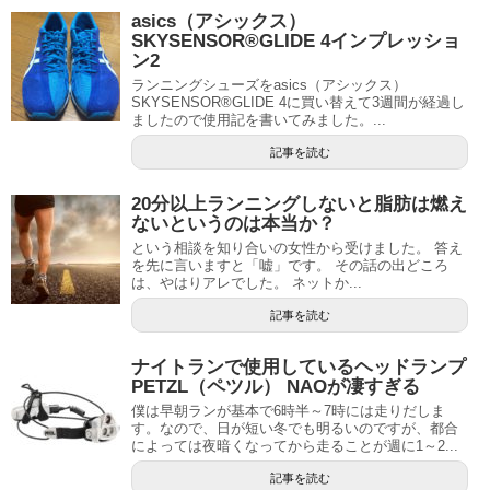
asics（アシックス）
SKYSENSOR®GLIDE 4インプレッショ
ン2
ランニングシューズをasics（アシックス）
SKYSENSOR®GLIDE 4に買い替えて3週間が経過し
ましたので使用記を書いてみました。...
記事を読む
20分以上ランニングしないと脂肪は燃え
ないというのは本当か？
という相談を知り合いの女性から受けました。 答え
を先に言いますと「嘘」です。 その話の出どころ
は、やはりアレでした。 ネットか...
記事を読む
ナイトランで使用しているヘッドランプ
PETZL（ペツル） NAOが凄すぎる
僕は早朝ランが基本で6時半～7時には走りだしま
す。なので、日が短い冬でも明るいのですが、都合
によっては夜暗くなってから走ることが週に1～2...
記事を読む