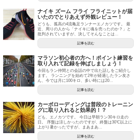
ナイキ ズーム フライ フライニットが届
いたのでとりあえず外観レビュー！
どうも、孤高の4流亀足ランナーエノカツです。 最
近、周りの人から「ナイキに魂を売ったのか？」と
批判されていますが、決してそんなことは...
記事を読む
マラソン初心者の方へ！ポイント練習を
取り入れて記録を伸ばしましょう！
今回もラン仲間との会話の中で出た話しをご紹介し
ます。 ランニングを始めて2年が経過したラン友さ
ん、今では月に100キロ、多い時には20...
記事を読む
カーボローディングは普段のトレーニン
グに取り入れると効果的！？
ども、エノカツです。 今日は早朝ラン30キロ走の
日。 序盤は涼しかったのですが、終盤は30℃以上に
上がり暑かったですが、まあまあ...
記事を読む