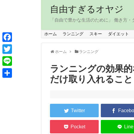
自由すぎるオヤジ
「自由で豊かな生活のために」 働き方
ホーム
ランニング
スキー
ダイエット
F
ホーム
ランニング
a
T
c
ランニングの効果的な
w
L
e
だけ取り入れること
i
i
共
b
t
n
有
o
t
e
o
e
k
r