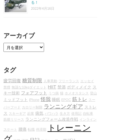
る！
2022年4月16日
アーカイブ
タグ
糖質制限
疲労回復
人事異動
フリーランス
エッセイ
HIIT
禁酒
ボディメイク
ス
禁煙
無謀な10kgダイエット
フォアフット
キー技術
うつ病
猫
ホメオスタシス
登山
怪我
筋トレ
ミッドフット
睡眠
iPhone
EPOC
スー
ランニングギア
ストレ
パーフード
カロリー制限
ス
病気
スキーギア
起業
パワハラ
生き方
使用記
自転車
ランニングフォーム改造作戦
筋膜リリース
インライン
トレーニン
腰痛
スケート
転職
停滞期
グ