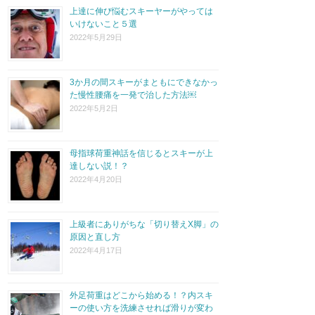
上達に伸び悩むスキーヤーがやっては
いけないこと５選
2022年5月29日
3か月の間スキーがまともにできなかっ
た慢性腰痛を一発で治した方法￼
2022年5月2日
母指球荷重神話を信じるとスキーが上
達しない説！？
2022年4月20日
上級者にありがちな「切り替えX脚」の
原因と直し方
2022年4月17日
外足荷重はどこから始める！？内スキ
ーの使い方を洗練させれば滑りが変わ