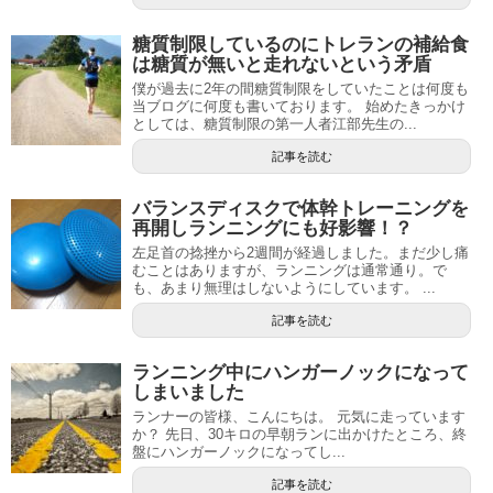
糖質制限しているのにトレランの補給食
は糖質が無いと走れないという矛盾
僕が過去に2年の間糖質制限をしていたことは何度も
当ブログに何度も書いております。 始めたきっかけ
としては、糖質制限の第一人者江部先生の...
記事を読む
バランスディスクで体幹トレーニングを
再開しランニングにも好影響！？
左足首の捻挫から2週間が経過しました。まだ少し痛
むことはありますが、ランニングは通常通り。で
も、あまり無理はしないようにしています。 ...
記事を読む
ランニング中にハンガーノックになって
しまいました
ランナーの皆様、こんにちは。 元気に走っています
か？ 先日、30キロの早朝ランに出かけたところ、終
盤にハンガーノックになってし...
記事を読む