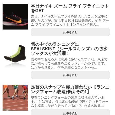
本日ナイキ ズーム フライ フライニット
をGET
先日、ナイキズームフライを購入したことを記事に
書いたのだが、実は本日10月11日発売のナイキ ズー
ム フライ フライニットもオンラインで購入...
記事を読む
雪の中でのランニングに
SEALSKINZ（シールスキンズ）の防水
ソックスが大活躍！
雪の中でも走る人は意外に多いんですよね。東京で
雪が積もっても皇居を走るランナーが必ずいます。
はたから見ると、何を馬鹿ななことをやっ...
記事を読む
足首のスナップを極力使わない【ランニ
ングフォーム改造作戦 その1】
現在ランニングフォームの改造に取り組んでいま
す。 とは言え、僕は常に効率的で速く走れるフォー
ムを模索しながら走っているので、永遠の改題...
記事を読む