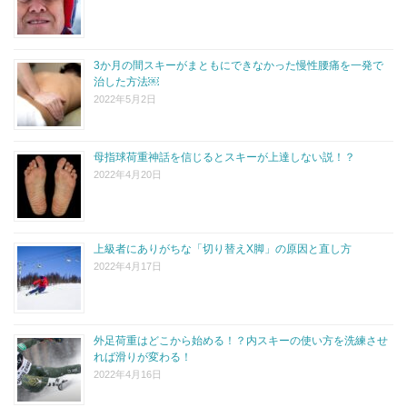
3か月の間スキーがまともにできなかった慢性腰痛を一発で
治した方法￼
2022年5月2日
母指球荷重神話を信じるとスキーが上達しない説！？
2022年4月20日
上級者にありがちな「切り替えX脚」の原因と直し方
2022年4月17日
外足荷重はどこから始める！？内スキーの使い方を洗練させ
れば滑りが変わる！
2022年4月16日