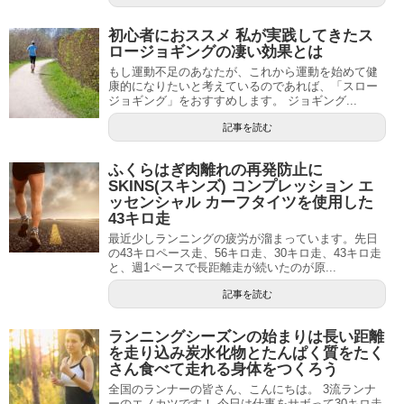
初心者におススメ 私が実践してきたス
ロージョギングの凄い効果とは
もし運動不足のあなたが、これから運動を始めて健
康的になりたいと考えているのであれば、「スロー
ジョギング」をおすすめします。 ジョギング...
記事を読む
ふくらはぎ肉離れの再発防止に
SKINS(スキンズ) コンプレッション エ
ッセンシャル カーフタイツを使用した
43キロ走
最近少しランニングの疲労が溜まっています。先日
の43キロペース走、56キロ走、30キロ走、43キロ走
と、週1ペースで長距離走が続いたのが原...
記事を読む
ランニングシーズンの始まりは長い距離
を走り込み炭水化物とたんぱく質をたく
さん食べて走れる身体をつくろう
全国のランナーの皆さん、こんにちは。 3流ランナ
ーのエノカツです！ 今日は仕事をサボって30キロ走