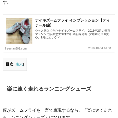
す。
ナイキズームフライ インプレッション【ディ
テール編】
やっと購入できたナイキズームフライ。 2018年2月の東京
マラソンで設楽悠太選手の日本記録更新（2時間6分11秒）
や、9月にエリウド...
2018-10-04 16:00
freeman501.com
目次
[
表示
]
楽に速く走れるランニングシューズ
僕がズームフライを一言で表現するなら、「楽に速く走れ
るランニングシューズ」になります。