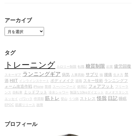
アーカイブ
タグ
トレーニング
糖質制限
疲労回復
カロリー制限
転職
起業
ランニングギア
サプリ
病気
腰痛
禁
スキーギア
人事異動
猫
生き方
HIIT
酒
ボディメイク
スキー技術
ランニングフ
インラインスケート
退職
フォアフット
ォーム改造作戦
iPhone
禁煙
スーパーフード
使用記
フリーラ
ミッドフット
ンス
自転車
冷水シャワー
無謀な10kgダイエット
ホメオスタシス
筋トレ
怪我
日記
ストレス
睡眠
エッセイ
パワハラ
停滞期
登山
うつ病
EPOC
筋膜リリース
故障
プロフィール