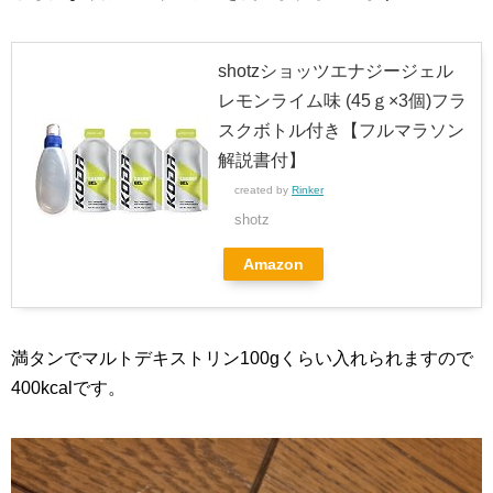
shotzショッツエナジージェル
レモンライム味 (45ｇ×3個)フラ
スクボトル付き【フルマラソン
解説書付】
created by
Rinker
shotz
Amazon
満タンでマルトデキストリン100gくらい入れられますので
400kcalです。