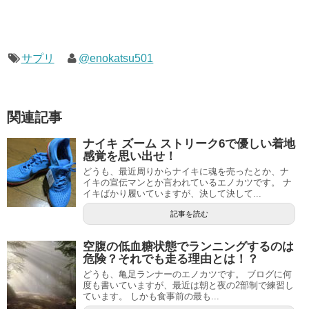
サプリ
@enokatsu501
関連記事
ナイキ ズーム ストリーク6で優しい着地
感覚を思い出せ！
どうも、最近周りからナイキに魂を売ったとか、ナ
イキの宣伝マンとか言われているエノカツです。 ナ
イキばかり履いていますが、決して決して...
記事を読む
空腹の低血糖状態でランニングするのは
危険？それでも走る理由とは！？
どうも、亀足ランナーのエノカツです。 ブログに何
度も書いていますが、最近は朝と夜の2部制で練習し
ています。 しかも食事前の最も...