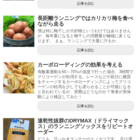
記事を読む
長距離ランニングではカリカリ梅を食べ
ながら走る
僕は特に梅干しが大好物というわけではありません
が、毎年夏になると梅干しの消費量が極端に多くな
ります。 まぁ、ランニングで大量に汗をか...
記事を読む
カーボローディングの効果を考える
有酸素運動を60～70%の強度で行った場合、3時間で
グリコーゲンが枯渇する。レースなどの前日に糖質
をチャージするカーボローディングによってグリコ
ーゲンの枯渇を少しでも遅らせることが可能になる
と言われているが、実際はどうなのか？筆者が実体
験により検証してみた！
記事を読む
速乾性抜群のDRYMAX（ドライマック
ス）のランニングソックスをリピートオ
ーダー
どうも、汗っかきランナーのエノカツです。 足は遅