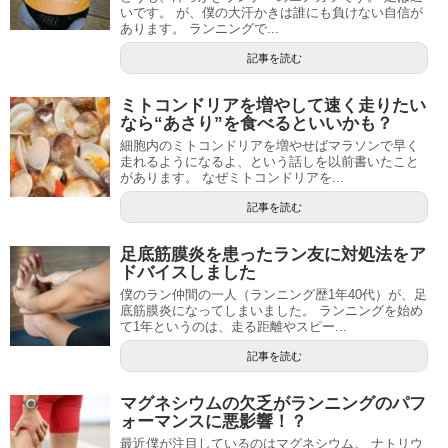
いです。 が、僕の大汗かきは誰にも負けない自信が
あります。 ランニングで...
記事を読む
ミトコンドリアを増やして速く走りたい
なら“あさり”を食べるといいかも？
細胞内のミトコンドリアを増やせばマラソンで早く
走れるようになるよ、という話しを以前書いたこと
があります。 なぜミトコンドリアを...
記事を読む
足底筋膜炎を患ったラン友に対処法をア
ドバイスしました
僕のラン仲間の一人（ランニング歴1年40代）が、足
底筋膜炎になってしまいました。 ランニングを始め
て1年というのは、走る距離やスピー...
記事を読む
マグネシウムの欠乏がランニングのパフ
ォーマンスに悪影響！？
最近僕が注目しているのはマグネシウム。 ナトリウ