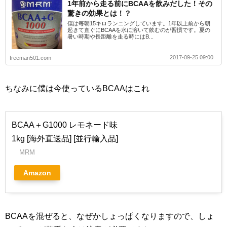
1年前から走る前にBCAAを飲みだした！その
驚きの効果とは！？
僕は毎朝15キロランニングしています。1年以上前から朝
起きて直ぐにBCAAを水に溶いて飲むのが習慣です。夏の
暑い時期や長距離を走る時にはB...
2017-09-25 09:00
freeman501.com
ちなみに僕は今使っているBCAAはこれ
BCAA＋G1000 レモネード味
1kg [海外直送品] [並行輸入品]
MRM
Amazon
BCAAを混ぜると、なぜかしょっぱくなりますので、しょ