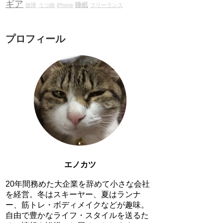
ギア
睡眠
故障
うつ病
iPhone
フリーランス
プロフィール
エノカツ
20年間務めた大企業を辞めて小さな会社
を経営。冬はスキーヤー、夏はランナ
ー、筋トレ・ボディメイクなどが趣味。
自由で豊かなライフ・スタイルを送るた