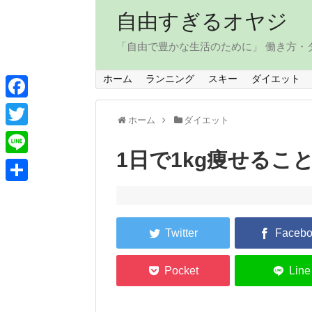
自由すぎるオヤジ
「自由で豊かな生活のために」 働き方
ホーム
ランニング
スキー
ダイエット
F
ホーム
ダイエット
a
T
c
1日で1kg痩せるこ
w
L
e
i
i
共
b
t
n
有
o
t
e
o
e
k
r