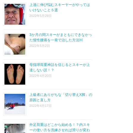
上達に伸び悩むスキーヤーがやっては
いけないこと５選
2022年5月29日
3か月の間スキーがまともにできなかっ
た慢性腰痛を一発で治した方法￼
2022年5月2日
母指球荷重神話を信じるとスキーが上
達しない説！？
2022年4月20日
上級者にありがちな「切り替えX脚」の
原因と直し方
2022年4月17日
外足荷重はどこから始める！？内スキ
ーの使い方を洗練させれば滑りが変わ