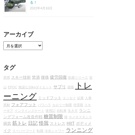
る！
2022年4月16日
アーカイブ
タグ
疲労回復
スキー技術
禁酒
腰痛
禁煙
筋膜リリース
登
トレ
サプリ
山
EPOC
無謀な10kgダイエット
退職
ーニング
ミッドフット
エッセイ
起業
人事
フォアフット
異動
パワハラ
カロリー制限
停滞期
スキ
ランニ
ーギア
インラインスケート
使用記
自転車
生き方
糖質制限
ングフォーム改造作戦
猫
ホメオスタシス
筋トレ
日記
怪我
HIIT
病気
ストレス
ボディメ
ランニング
イク
スーパーフード
転職
冷水シャワー