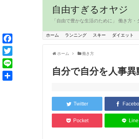
自由すぎるオヤジ
「自由で豊かな生活のために」 働き方
ホーム
ランニング
スキー
ダイエット
F
ホーム
働き方
a
T
c
自分で自分を人事異
w
L
e
i
i
共
b
t
n
有
o
t
e
o
e
k
r