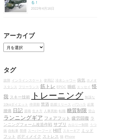
る！
2022年4月16日
アーカイブ
タグ
病気
故障
インラインスケート
使用記
冷水シャワー
ホメオ
筋トレ
怪
睡眠
スタシス
フリーランス
EPOC
エッセイ
トレーニング
我
スキー技術
無謀な
禁酒
10kgダイエット
停滞期
筋膜リリース
パワハラ
起業
日記
糖質制限
腰痛
退職
生き方
人事異動
転職
登山
ランニングギア
フォアフット
疲労回復
ラ
サプリ
ンニングフォーム改造作戦
カロリー制限
うつ
HIIT
ミッド
病
自転車
禁煙
スーパーフード
スキーギア
フット
ボディメイク
ストレス
猫
iPhone