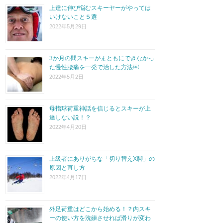
上達に伸び悩むスキーヤーがやっては
いけないこと５選
2022年5月29日
3か月の間スキーがまともにできなかっ
た慢性腰痛を一発で治した方法￼
2022年5月2日
母指球荷重神話を信じるとスキーが上
達しない説！？
2022年4月20日
上級者にありがちな「切り替えX脚」の
原因と直し方
2022年4月17日
外足荷重はどこから始める！？内スキ
ーの使い方を洗練させれば滑りが変わ