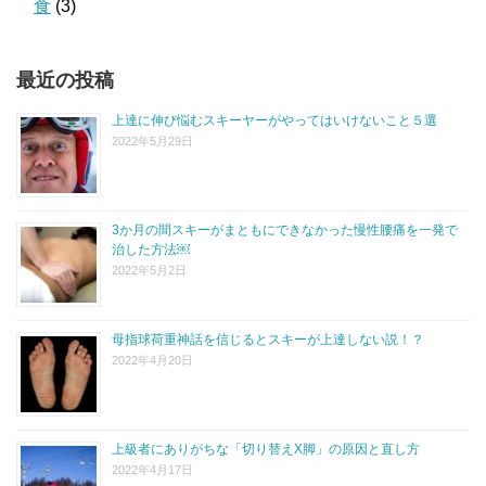
食
(3)
最近の投稿
上達に伸び悩むスキーヤーがやってはいけないこと５選
2022年5月29日
3か月の間スキーがまともにできなかった慢性腰痛を一発で
治した方法￼
2022年5月2日
母指球荷重神話を信じるとスキーが上達しない説！？
2022年4月20日
上級者にありがちな「切り替えX脚」の原因と直し方
2022年4月17日