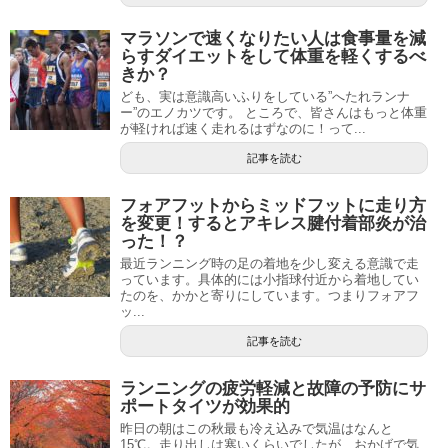
マラソンで速くなりたい人は食事量を減
らすダイエットをして体重を軽くするべ
きか？
ども、実は意識高いふりをしている”へたれランナ
ー”のエノカツです。 ところで、皆さんはもっと体重
が軽ければ速く走れるはずなのに！って...
記事を読む
フォアフットからミッドフットに走り方
を変更！するとアキレス腱付着部炎が治
った！？
最近ランニング時の足の着地を少し変える意識で走
っています。具体的には小指球付近から着地してい
たのを、かかと寄りにしています。つまりフォアフ
ッ...
記事を読む
ランニングの疲労軽減と故障の予防にサ
ポートタイツが効果的
昨日の朝はこの秋最も冷え込みで気温はなんと
15℃。走り出しは寒いくらいでしたが、おかげで気