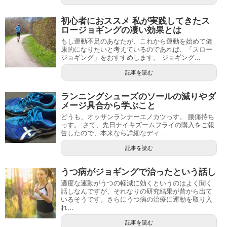
初心者におススメ 私が実践してきたス
ロージョギングの凄い効果とは
もし運動不足のあなたが、これから運動を始めて健
康的になりたいと考えているのであれば、「スロー
ジョギング」をおすすめします。 ジョギング...
記事を読む
ランニングシューズのソールの減りやダ
メージ具合から学ぶこと
どうも、オッサンランナーエノカツっす。 腰痛持ち
っす。 さて、先日ナイキズームフライの購入をご報
告したので、本来なら詳細なディ...
記事を読む
うつ病がジョギングで治ったという話し
適度な運動がうつの軽減に効くというのはよく聞く
話しなんですが、それなりの研究結果が昔から出て
いるそうです。さらにうつ病の治療に運動を取り入
れ...
記事を読む