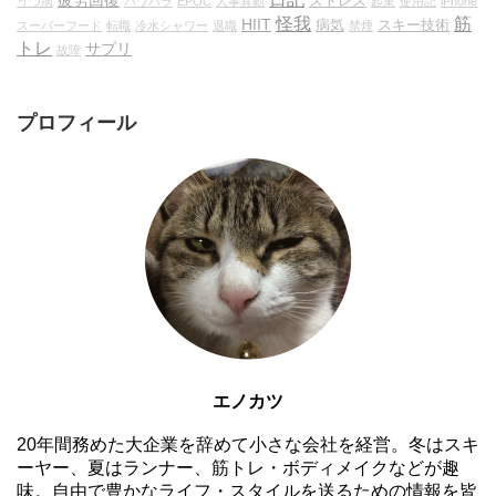
疲労回復
ストレス
うつ病
パワハラ
EPOC
人事異動
起業
使用記
iPhone
怪我
筋
HIIT
病気
スキー技術
スーパーフード
転職
冷水シャワー
退職
禁煙
トレ
サプリ
故障
プロフィール
エノカツ
20年間務めた大企業を辞めて小さな会社を経営。冬はスキ
ーヤー、夏はランナー、筋トレ・ボディメイクなどが趣
味。自由で豊かなライフ・スタイルを送るための情報を皆