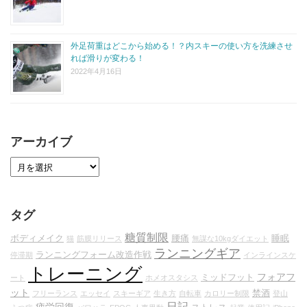
外足荷重はどこから始める！？内スキーの使い方を洗練させ
れば滑りが変わる！
2022年4月16日
アーカイブ
タグ
糖質制限
ボディメイク
腰痛
睡眠
猫
筋膜リリース
無謀な10kgダイエット
ランニングギア
ランニングフォーム改造作戦
停滞期
インラインスケ
トレーニング
フォアフ
ミッドフット
ート
ホメオスタシス
ット
禁酒
フリーランス
エッセイ
スキーギア
生き方
自転車
カロリー制限
登山
日記