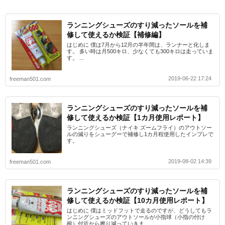
ランニングシューズのすり減ったソールを補
修して使えるか検証【補修編】
はじめに 僕は7月から12月の半年間は、ランナーと化しま
す。 多い時は月500キロ、少なくても300キロは走っていま
す。 ...
2019-06-22 17:24
freeman501.com
ランニングシューズのすり減ったソールを補
修して使えるか検証【1カ月使用レポート】
ランニングシューズ（ナイキ ズームフライ）のアウトソー
ルの減りをシューグーで補修し1カ月程使用したインプレで
す。
2019-08-02 14:39
freeman501.com
ランニングシューズのすり減ったソールを補
修して使えるか検証【10カ月使用レポート】
はじめに 僕はミッドフットで走るのですが、どうしてもラ
ンニングシューズのアウトソールが小指球（小指の付け
根）付近から擦り減っていきま...