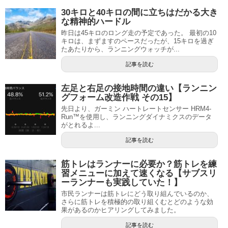
30キロと40キロの間に立ちはだかる大き
な精神的ハードル
昨日は45キロのロング走の予定であった。 最初の10
キロは、まずますのペースだったが、15キロを過ぎ
たあたりから、ランニングウォッチが...
記事を読む
左足と右足の接地時間の違い【ランニン
グフォーム改造作戦 その15】
先日より、ガーミン ハートレートセンサー HRM4-
Run™を使用し、ランニングダイナミクスのデータ
がとれるよ...
記事を読む
筋トレはランナーに必要か？筋トレを練
習メニューに加えて速くなる【サブスリ
ーランナーも実践していた！】
市民ランナーは筋トレにどう取り組んでいるのか、
さらに筋トレを積極的の取り組くむとどのような効
果があるのかヒアリングしてみました。
記事を読む