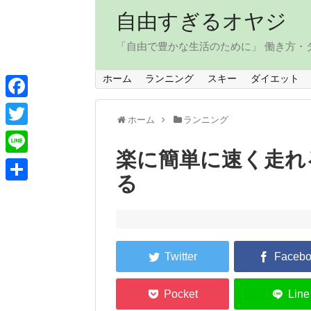
自由すぎるオヤジ
「自由で豊かな生活のために」 働き方
ホーム
ランニング
スキー
ダイエット
F
ホーム
ランニング
a
T
c
楽に簡単に速く走れ
w
L
e
る
i
i
共
b
t
n
有
o
t
e
o
e
k
r