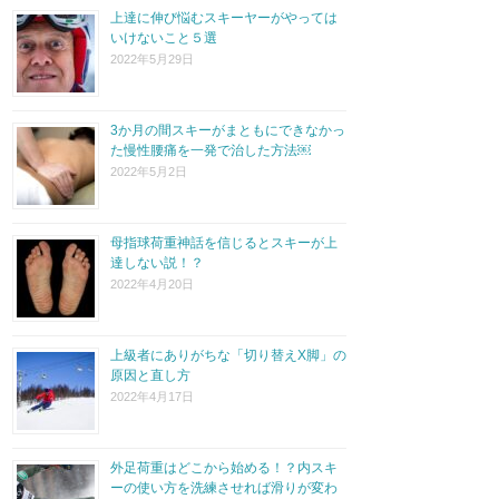
上達に伸び悩むスキーヤーがやっては
いけないこと５選
2022年5月29日
3か月の間スキーがまともにできなかっ
た慢性腰痛を一発で治した方法￼
2022年5月2日
母指球荷重神話を信じるとスキーが上
達しない説！？
2022年4月20日
上級者にありがちな「切り替えX脚」の
原因と直し方
2022年4月17日
外足荷重はどこから始める！？内スキ
ーの使い方を洗練させれば滑りが変わ