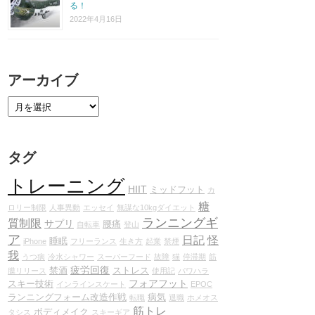
る！
2022年4月16日
アーカイブ
タグ
トレーニング
HIIT
ミッドフット
カ
糖
ロリー制限
人事異動
エッセイ
無謀な10kgダイエット
ランニングギ
質制限
サプリ
腰痛
自転車
登山
ア
日記
怪
睡眠
iPhone
フリーランス
生き方
起業
禁煙
我
うつ病
冷水シャワー
スーパーフード
故障
猫
停滞期
筋
疲労回復
禁酒
ストレス
膜リリース
使用記
パワハラ
フォアフット
スキー技術
インラインスケート
EPOC
ランニングフォーム改造作戦
病気
転職
退職
ホメオス
筋トレ
ボディメイク
タシス
スキーギア