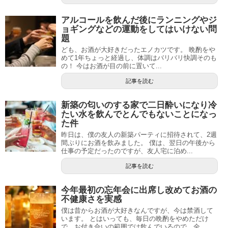
アルコールを飲んだ後にランニングやジ
ョギングなどの運動をしてはいけない問
題
ども、お酒が大好きだったエノカツです。 晩酌をや
めて1年ちょっと経過し、体調はバリバリ快調そのも
の！ 今はお酒が目の前に置いて...
記事を読む
新築の匂いのする家で二日酔いになり冷
たい水を飲んでとんでもないことになっ
た件
昨日は、僕の友人の新築パーティに招待されて、2週
間ぶりにお酒を飲みました。 僕は、翌日の午後から
仕事の予定だったのですが、友人宅に泊め...
記事を読む
今年最初の忘年会に出席し改めてお酒の
不健康さを実感
僕は昔からお酒が大好きなんですが、今は禁酒して
います。 とはいっても、毎日の晩酌をやめただけ
で、お付き合いの範囲では飲んでいるので、全...