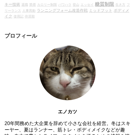
糖質制限
キー技術
退職
禁煙
カロリー制限
パワハラ
登山
エッセイ
生き方
フ
ランニングフォーム改造作戦
ミッドフット
ボディメ
リーランス
人事異動
イク
使用記
停滞期
プロフィール
エノカツ
20年間務めた大企業を辞めて小さな会社を経営。冬はスキ
ーヤー、夏はランナー、筋トレ・ボディメイクなどが趣