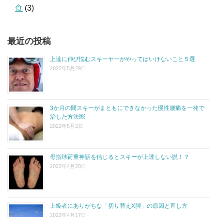
食
(3)
最近の投稿
上達に伸び悩むスキーヤーがやってはいけないこと５選
2022年5月29日
3か月の間スキーがまともにできなかった慢性腰痛を一発で
治した方法￼
2022年5月2日
母指球荷重神話を信じるとスキーが上達しない説！？
2022年4月20日
上級者にありがちな「切り替えX脚」の原因と直し方
2022年4月17日