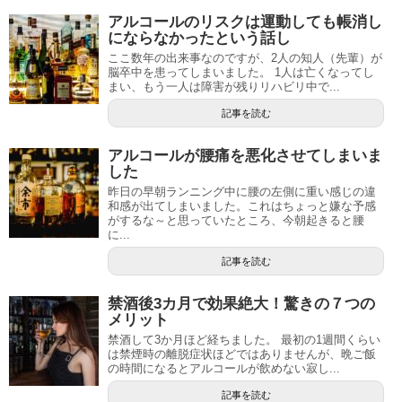
アルコールのリスクは運動しても帳消し
にならなかったという話し
ここ数年の出来事なのですが、2人の知人（先輩）が
脳卒中を患ってしまいました。 1人は亡くなってし
まい、もう一人は障害が残りリハビリ中で...
記事を読む
アルコールが腰痛を悪化させてしまいま
した
昨日の早朝ランニング中に腰の左側に重い感じの違
和感が出てしまいました。これはちょっと嫌な予感
がするな～と思っていたところ、今朝起きると腰
に...
記事を読む
禁酒後3カ月で効果絶大！驚きの７つの
メリット
禁酒して3か月ほど経ちました。 最初の1週間くらい
は禁煙時の離脱症状ほどではありませんが、晩ご飯
の時間になるとアルコールが飲めない寂し...
記事を読む