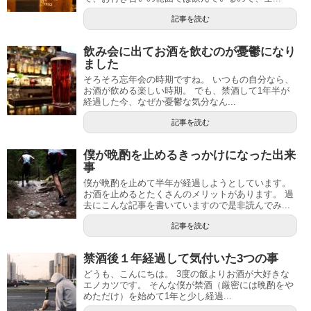
記事を読む
飲み会に出てお酒を飲むのが憂鬱になり
ました
そろそろ忘年会の時期ですね。 いつもの自分なら、
お酒が飲める楽しい時期。 でも、禁酒して1年半が
経過した今、なぜか憂鬱な気分なん...
記事を読む
僕が晩酌を止めるきっかけになった出来
事
僕が晩酌を止めて半年が経過しようとしています。
お酒を止めるとたくさんのメリットがあります。 過
去にこんな記事を書いていますので是非読んでみ...
記事を読む
禁酒後１年経過して気付いた3つの事
どうも、こんにちは。 3度の飯よりお酒が大好きな
エノカツです。 そんな僕が禁酒（厳密には晩酌をや
めただけ）を始めて1年と少し経過...