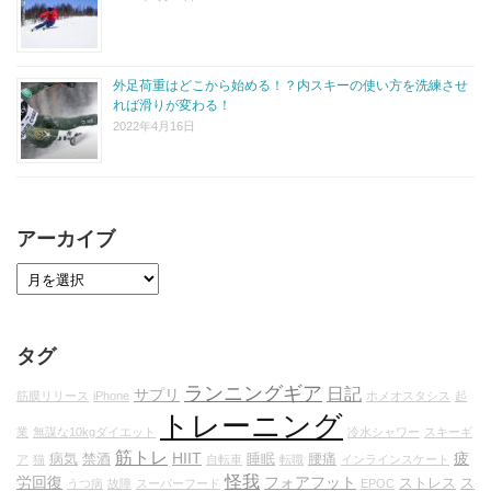
外足荷重はどこから始める！？内スキーの使い方を洗練させ
れば滑りが変わる！
2022年4月16日
アーカイブ
タグ
ランニングギア
日記
サプリ
筋膜リリース
iPhone
ホメオスタシス
起
トレーニング
業
無謀な10kgダイエット
冷水シャワー
スキーギ
筋トレ
HIIT
疲
病気
禁酒
睡眠
腰痛
ア
猫
自転車
転職
インラインスケート
怪我
労回復
フォアフット
ストレス
ス
うつ病
故障
スーパーフード
EPOC