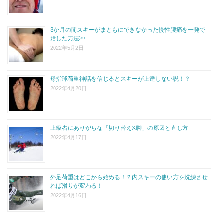
3か月の間スキーがまともにできなかった慢性腰痛を一発で
治した方法￼
2022年5月2日
母指球荷重神話を信じるとスキーが上達しない説！？
2022年4月20日
上級者にありがちな「切り替えX脚」の原因と直し方
2022年4月17日
外足荷重はどこから始める！？内スキーの使い方を洗練させ
れば滑りが変わる！
2022年4月16日