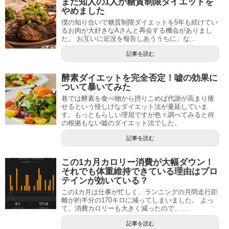
また知人の1人が糖質制限ダイエットを
やめました
僕の知り合いで糖質制限ダイエットを5年も続けてい
るお肉が大好きなAさんと再会する機会がありまし
た。 お互いに近況を報告しあううちに、な...
記事を読む
酵素ダイエットを完全否定！嘘の効果に
ついて暴いてみた
巷では酵素を食べ物から摂りこめば代謝が高まり痩
せるという怪しげなダイエット法が蔓延していま
す。もっともらしい理屈ですが色々調べてみると何
の根拠もない嘘のダイエット法でした。
記事を読む
この1カ月カロリー消費が大幅ダウン！
それでも体重維持できている理由はプロ
テインが効いている？
この1カ月は仕事が忙しく、ランニングの月間走行距
離が約半分の170キロに減ってしまいました。 よっ
て、消費カロリーも大きく減ったので、...
記事を読む