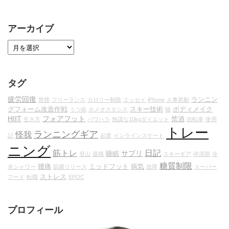
アーカイブ
タグ
疲労回復
ランニン
禁煙
フリーランス
カロリー制限
エッセイ
iPhone
人事異動
グフォーム改造作戦
スキー技術
ボディメイク
うつ病
ホメオスタシス
猫
HIIT
フォアフット
禁酒
生き方
パワハラ
無謀な10kgダイエット
自転車
使用
トレー
ランニングギア
怪我
記
起業
インラインスケート
ニング
筋トレ
日記
サプリ
睡眠
登山
退職
スキーギア
停滞期
冷
糖質制限
腰痛
ミッドフット
病気
水シャワー
筋膜リリース
故障
スーパー
ストレス
フード
転職
EPOC
プロフィール