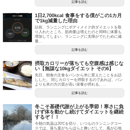
記事を読む
1日2,700kcal 食事をする僕がこの1カ月
で1kg減量した理由
以前、ランニングにボディメイク的ダイエットを取
り入れたところ、筋肉量は増えたのと同時に体重も
増加してしまい、ランニングに支障がでたために減
量...
記事を読む
摂取カロリーが落ちても空腹感は感じな
い【無謀な10kgダイエット その6】
先日、朝食の主食をパンから米に変えたことをお話
しした。 同じカロリーを摂取するのであれば、パン
よりも米の方の質が高い栄養が摂れる。...
記事を読む
冬こそ基礎代謝が上がる季節！寒さに負
けず体を動かし続けてダイエットを継続
するぞ！！
今朝の気温は20℃を切り、いつものランニングコー
スでは、落ち葉がちらほらと舞いだして、風が心地