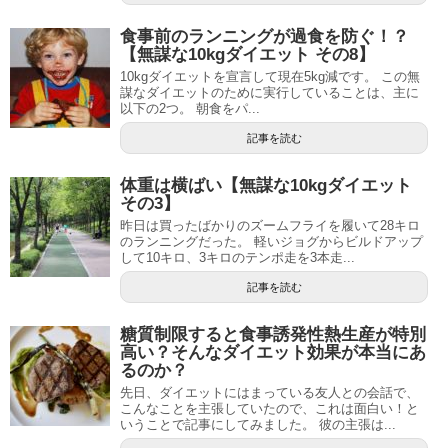
食事前のランニングが過食を防ぐ！？
【無謀な10kgダイエット その8】
10kgダイエットを宣言して現在5kg減です。 この無
謀なダイエットのために実行していることは、主に
以下の2つ。 朝食をパ...
記事を読む
体重は横ばい【無謀な10kgダイエット
その3】
昨日は買ったばかりのズームフライを履いて28キロ
のランニングだった。 軽いジョグからビルドアップ
して10キロ、3キロのテンポ走を3本走...
記事を読む
糖質制限すると食事誘発性熱生産が特別
高い？そんなダイエット効果が本当にあ
るのか？
先日、ダイエットにはまっている友人との会話で、
こんなことを主張していたので、これは面白い！と
いうことで記事にしてみました。 彼の主張は...