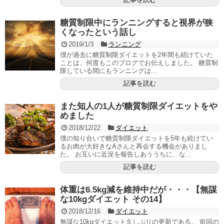
糖質制限中にランニングすると視界が狭
くなったという話し
2019/1/3
ランニング
僕が過去に糖質制限ダイエットを2年間も続けていた
ことは、何度もこのブログでお伝えしました。 糖質制
限している間にもランニングは...
記事を読む
また知人の1人が糖質制限ダイエットをや
めました
2018/12/22
ダイエット
僕の知り合いで糖質制限ダイエットを5年も続けてい
るお肉が大好きなAさんと再会する機会がありまし
た。 お互いに近況を報告しあううちに、な...
記事を読む
体重は6.5kg減を維持中だが・・・【無謀
な10kgダイエット その14】
2018/12/16
ダイエット
無謀な10kgダイエット久しぶりの更新である。 前回の