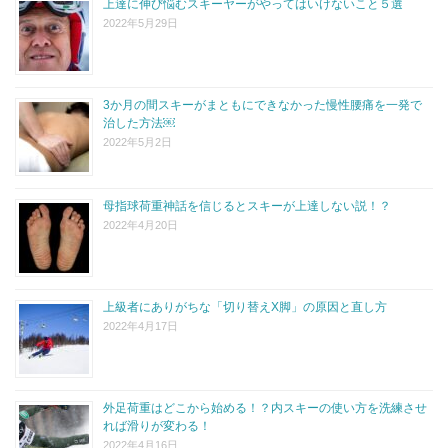
上達に伸び悩むスキーヤーがやってはいけないこと５選
2022年5月29日
3か月の間スキーがまともにできなかった慢性腰痛を一発で
治した方法￼
2022年5月2日
母指球荷重神話を信じるとスキーが上達しない説！？
2022年4月20日
上級者にありがちな「切り替えX脚」の原因と直し方
2022年4月17日
外足荷重はどこから始める！？内スキーの使い方を洗練させ
れば滑りが変わる！
2022年4月16日