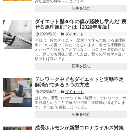
みた生命の科学～」という本...
記事を読む
ダイエット歴30年の僕が経験し学んだ”痩
せる原理原則”とは【2020年度版】
2020/5/26
ダイエット
今日は、僕のダイエット歴30年で学んだ痩せる原理原
則について書いてみたいと思います。痩せる原理原則
といっても特別なことではなく、カロリー収支のお話
し。少しでも興味が湧いた方は、暫くの間お付き合い
頂ければ幸いです。
記事を読む
テレワーク中でもダイエットと運動不足
解消ができる３つの方法
2020/4/22
ダイエット
はじめに 新型コロナウイルス騒動で、テレワーク、外
出自粛ということで家の中で過ごす時間が増えていま
す。 外に出て運動しようと公...
記事を読む
成長ホルモンが新型コロナウイルス対策