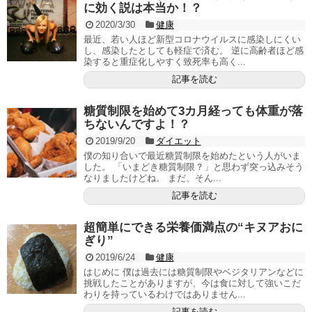
に効く説は本当か！？
2020/3/30
健康
最近、若い人ほど新型コロナウイルスに感染しにくい
し、感染したとしても軽症で済む。 逆に高齢者ほど感
染すると重症化しやすく致死率も高く...
記事を読む
糖質制限を始めて3カ月経っても体重が落
ちないんですよ！？
2019/9/20
ダイエット
僕の知り合いで最近糖質制限を始めたという人がいま
した。 「いまどき糖質制限？」と思わず突っ込みそう
なりましたけどね。 まだ、そん...
記事を読む
超簡単にできる栄養価満点の“キヌアおに
ぎり”
2019/6/24
健康
はじめに 僕は過去には糖質制限やベジタリアンなどに
挑戦したことがありますが、今は食に対して強いこだ
わりを持っているわけではありません...
記事を読む