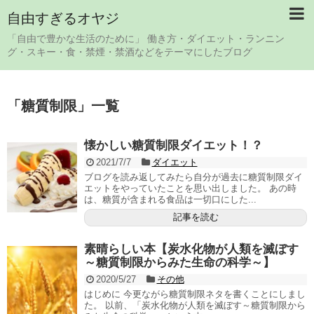
自由すぎるオヤジ
「自由で豊かな生活のために」 働き方・ダイエット・ランニン
グ・スキー・食・禁煙・禁酒などをテーマにしたブログ
「
糖質制限
」
一覧
懐かしい糖質制限ダイエット！？
2021/7/7
ダイエット
ブログを読み返してみたら自分が過去に糖質制限ダイ
エットをやっていたことを思い出しました。 あの時
は、糖質が含まれる食品は一切口にした...
記事を読む
素晴らしい本【炭水化物が人類を滅ぼす
～糖質制限からみた生命の科学～】
2020/5/27
その他
はじめに 今更ながら糖質制限ネタを書くことにしまし
た。 以前、「炭水化物が人類を滅ぼす～糖質制限から