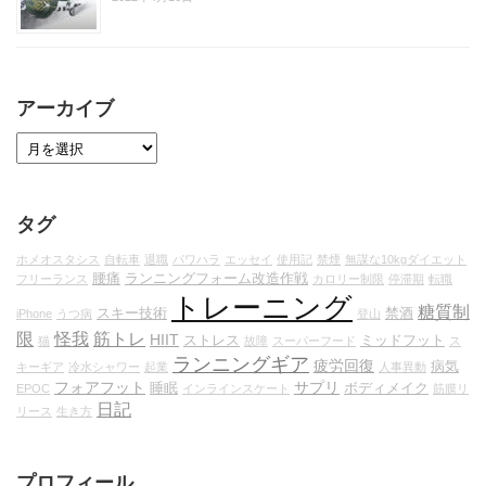
アーカイブ
タグ
ホメオスタシス
自転車
退職
パワハラ
エッセイ
使用記
禁煙
無謀な10kgダイエット
腰痛
ランニングフォーム改造作戦
フリーランス
カロリー制限
停滞期
転職
トレーニング
糖質制
スキー技術
禁酒
iPhone
うつ病
登山
限
怪我
筋トレ
HIIT
ストレス
ミッドフット
猫
故障
スーパーフード
ス
ランニングギア
疲労回復
病気
キーギア
冷水シャワー
起業
人事異動
フォアフット
サプリ
睡眠
ボディメイク
EPOC
インラインスケート
筋膜リ
日記
リース
生き方
プロフィール