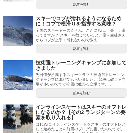
記事を読む
スキーでコブが滑れるようになるため
に！コブで横滑りを指導する意味？
全国のスキーヤーの皆さん、こんにちは。 楽しく滑
ってますか？ スキーを教えていると、度々生徒さん
からコブが上手く滑れないので教え...
記事を読む
技術選トレーニングキャンプに参加して
きました
先日僕が所属するスキークラブの技術選トレーニン
グキャンプに混ぜてもらいまいた。 普段は教える立
場が多いのですが今回は教わる立場です。 ...
記事を読む
インラインスケートはスキーのオフトレ
になるのか？【その2 ランジターンの要
素を取り入れる】
はじめに インラインスケートをスキーのオフトレと
して始めたことを前回のブログに書いたのですが、