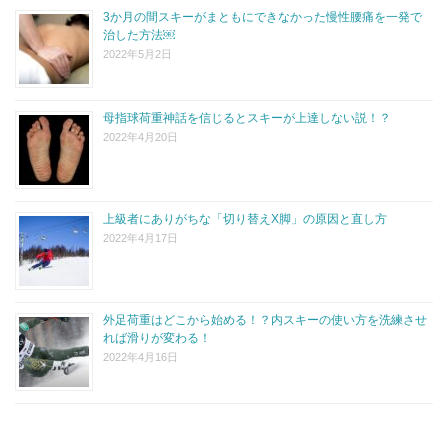
3か月の間スキーがまともにできなかった慢性腰痛を一発で
治した方法￼
2022年5月2日
母指球荷重神話を信じるとスキーが上達しない説！？
2022年4月20日
上級者にありがちな「切り替えX脚」の原因と直し方
2022年4月17日
外足荷重はどこから始める！？内スキーの使い方を洗練させ
れば滑りが変わる！
2022年4月16日