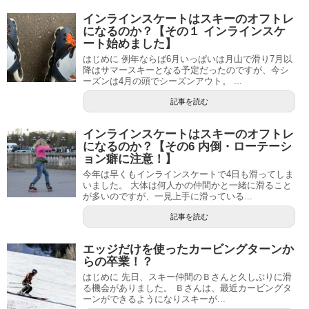
インラインスケートはスキーのオフトレ
になるのか？【その１ インラインスケ
ート始めました】
はじめに 例年ならば6月いっぱいは月山で滑り7月以
降はサマースキーとなる予定だったのですが、今シ
ーズンは4月の頭でシーズンアウト。 ...
記事を読む
インラインスケートはスキーのオフトレ
になるのか？【その6 内倒・ローテーシ
ョン癖に注意！】
今年は早くもインラインスケートで4日も滑ってしま
いました。 大体は何人かの仲間かと一緒に滑ること
が多いのですが、一見上手に滑っている...
記事を読む
エッジだけを使ったカービングターンか
らの卒業！？
はじめに 先日、スキー仲間のＢさんと久しぶりに滑
る機会がありました。 Ｂさんは、最近カービングタ
ーンができるようになりスキーが...