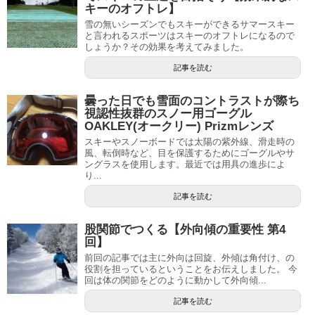
キーのオフトレ】
雪の無いシーズンでもスキーができるサマースキー
と言われるスポーツはスキーのオフトレになるので
しょうか？その効果を考えてみました。
記事を読む
曇った日でも雪面のコントラストが際ち
視認性抜群のスノー用ゴーグル
OAKLEY(オークリー) Prizmレンズ
スキーやスノーボードでは太陽の紫外線、滑走時の
風、転倒時など、目を保護するためにゴーグルやサ
ングラスを使用します。最近では用具の進歩によ
り...
記事を読む
股関節でつくる【外向傾の重要性 第4
回】
前回の記事では主に外向は回旋、外傾は角付け、の
役割を担っているということをお伝えしました。 今
回は体の関節をどのように動かして外向傾...
記事を読む