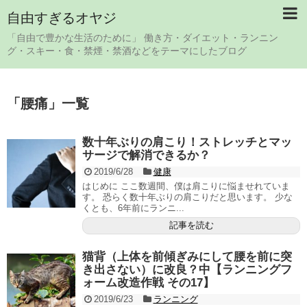
自由すぎるオヤジ
「自由で豊かな生活のために」 働き方・ダイエット・ランニン
グ・スキー・食・禁煙・禁酒などをテーマにしたブログ
「
腰痛
」
一覧
数十年ぶりの肩こり！ストレッチとマッ
サージで解消できるか？
2019/6/28
健康
はじめに ここ数週間、僕は肩こりに悩ませれていま
す。 恐らく数十年ぶりの肩こりだと思います。 少な
くとも、6年前にランニ...
記事を読む
猫背（上体を前傾ぎみにして腰を前に突
き出さない）に改良？中【ランニングフ
ォーム改造作戦 その17】
2019/6/23
ランニング