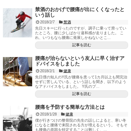
禁酒のおかげで腰痛が出にくくなったと
いう話し
2018/2/7
禁酒
先日スキーに行ったのですが、調子に乗って滑ってい
たところ、腰に少しばかり違和感が走りました。 こ
れ、いつもなら腰痛に発展しかねないとこ...
記事を読む
腰痛が治らないという友人に早く治すア
ドバイスをしました
2018/2/1
健康
先日僕の知人のY氏が腰痛を患って1カ月以上も間完治
せずに苦しんでいる、という話しを聞き、以下のよう
なアドバイスをしました。 Y氏のプ...
記事を読む
腰痛を予防する簡単な方法とは
2018/1/28
健康
僕が行きつけの整骨院の先生の話しによると、寒い冬
になると腰痛で来院される方が増えるという。 そもそ
も腰痛の原因を特定することは難しく、...