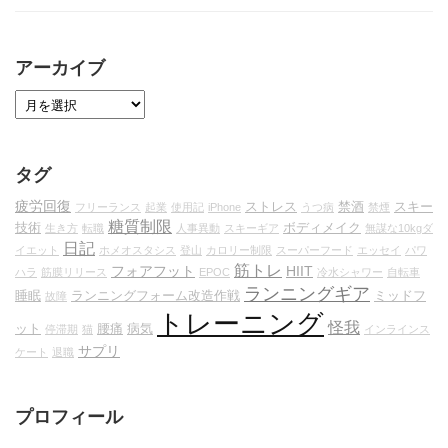
アーカイブ
タグ
疲労回復
ストレス
禁酒
スキー
フリーランス
起業
使用記
iPhone
うつ病
禁煙
糖質制限
技術
ボディメイク
生き方
転職
人事異動
スキーギア
無謀な10kgダ
日記
イエット
ホメオスタシス
登山
カロリー制限
スーパーフード
エッセイ
パワ
筋トレ
フォアフット
HIIT
ハラ
筋膜リリース
EPOC
冷水シャワー
自転車
ランニングギア
睡眠
ランニングフォーム改造作戦
ミッドフ
故障
トレーニング
怪我
ット
腰痛
病気
停滞期
猫
インラインス
サプリ
ケート
退職
プロフィール