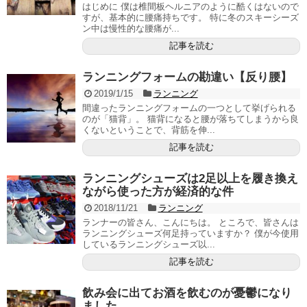
はじめに 僕は椎間板ヘルニアのように酷くはないので
すが、基本的に腰痛持ちです。 特に冬のスキーシーズ
ン中は慢性的な腰痛が...
記事を読む
ランニングフォームの勘違い【反り腰】
2019/1/15
ランニング
間違ったランニングフォームの一つとして挙げられる
のが「猫背」。 猫背になると腰が落ちてしまうから良
くないということで、背筋を伸...
記事を読む
ランニングシューズは2足以上を履き換え
ながら使った方が経済的な件
2018/11/21
ランニング
ランナーの皆さん、こんにちは。 ところで、皆さんは
ランニングシューズ何足持っていますか？ 僕が今使用
しているランニングシューズ以...
記事を読む
飲み会に出てお酒を飲むのが憂鬱になり
ました