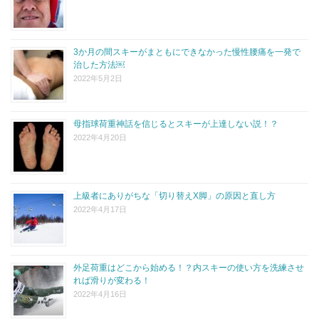
3か月の間スキーがまともにできなかった慢性腰痛を一発で
治した方法￼
2022年5月2日
母指球荷重神話を信じるとスキーが上達しない説！？
2022年4月20日
上級者にありがちな「切り替えX脚」の原因と直し方
2022年4月17日
外足荷重はどこから始める！？内スキーの使い方を洗練させ
れば滑りが変わる！
2022年4月16日