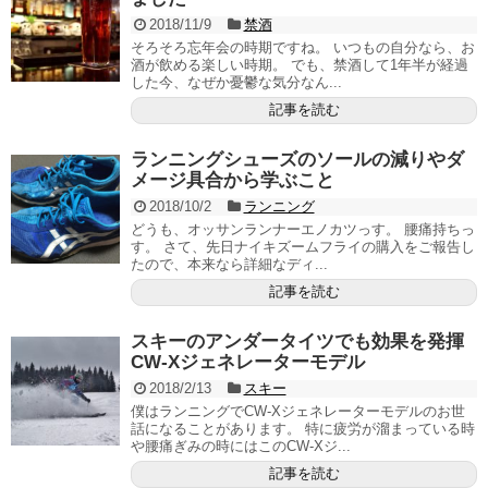
2018/11/9
禁酒
そろそろ忘年会の時期ですね。 いつもの自分なら、お
酒が飲める楽しい時期。 でも、禁酒して1年半が経過
した今、なぜか憂鬱な気分なん...
記事を読む
ランニングシューズのソールの減りやダ
メージ具合から学ぶこと
2018/10/2
ランニング
どうも、オッサンランナーエノカツっす。 腰痛持ちっ
す。 さて、先日ナイキズームフライの購入をご報告し
たので、本来なら詳細なディ...
記事を読む
スキーのアンダータイツでも効果を発揮
CW-Xジェネレーターモデル
2018/2/13
スキー
僕はランニングでCW-Xジェネレーターモデルのお世
話になることがあります。 特に疲労が溜まっている時
や腰痛ぎみの時にはこのCW-Xジ...
記事を読む