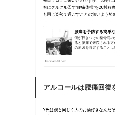
先日ブログに書いたのですが、30分に
右にグルグル回す“腰痛体操”を20秒
も同じ姿勢で過ごすことの無いよう努
腰痛を予防する簡単
僕が行きつけの整骨院の
ると腰痛で来院される方
の原因を特定することは難
freeman501.com
アルコールは腰痛回復
Y氏は僕と同じく大のお酒好きなんだ