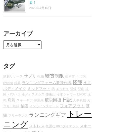
る！
2022年4月16日
アーカイブ
タグ
糖質制限
サプリ
筋膜リリース
転職
生き方
うつ病
怪我
HIIT
ランニングフォーム改造作戦
iPhone
起業
ボディメイク
ミッドフット
猫
エッセイ
禁煙
登山
故
障
パワハラ
ホメオスタシス
使用記
冷水シャワー
EPOC
退
日記
疲労回復
病気
職
スキーギア
停滞期
人事異動
カ
フォアフット
禁酒
腰
ロリー制限
インラインスケート
トレー
ランニングギア
痛
フリーランス
ニング
ストレス
スキー
無謀な10kgダイエット