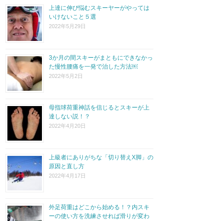
上達に伸び悩むスキーヤーがやっては
いけないこと５選
2022年5月29日
3か月の間スキーがまともにできなかっ
た慢性腰痛を一発で治した方法￼
2022年5月2日
母指球荷重神話を信じるとスキーが上
達しない説！？
2022年4月20日
上級者にありがちな「切り替えX脚」の
原因と直し方
2022年4月17日
外足荷重はどこから始める！？内スキ
ーの使い方を洗練させれば滑りが変わ