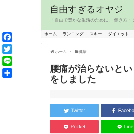
自由すぎるオヤジ
「自由で豊かな生活のために」 働き方
ホーム
ランニング
スキー
ダイエット
F
ホーム
健康
a
T
c
腰痛が治らないとい
w
L
e
をしました
i
i
共
b
t
n
有
o
t
e
o
e
k
r