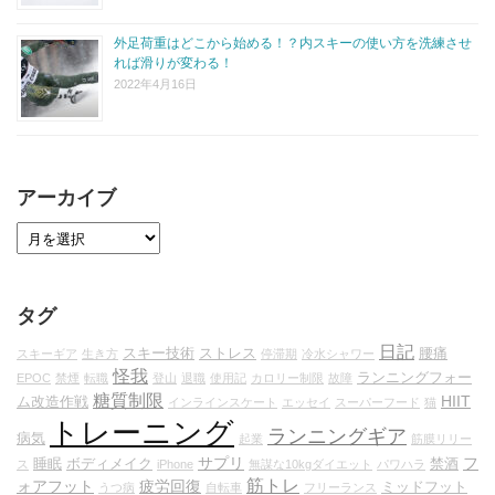
外足荷重はどこから始める！？内スキーの使い方を洗練させ
れば滑りが変わる！
2022年4月16日
アーカイブ
タグ
日記
スキー技術
ストレス
腰痛
スキーギア
生き方
停滞期
冷水シャワー
怪我
ランニングフォー
EPOC
禁煙
転職
登山
退職
使用記
カロリー制限
故障
糖質制限
HIIT
ム改造作戦
インラインスケート
エッセイ
スーパーフード
猫
トレーニング
ランニングギア
病気
起業
筋膜リリー
サプリ
フ
睡眠
ボディメイク
禁酒
ス
iPhone
無謀な10kgダイエット
パワハラ
筋トレ
ォアフット
疲労回復
ミッドフット
うつ病
自転車
フリーランス