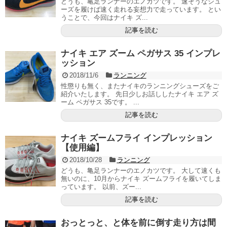
どうも、亀足ランナーのエノカツです。 速そうなシュ
ーズを履けば速く走れる妄想力で走っています。 とい
うことで、今回はナイキ ズ...
記事を読む
ナイキ エア ズーム ペガサス 35 インプレ
ッション
2018/11/6
ランニング
性懲りも無く、またナイキのランニングシューズをご
紹介いたします。 先日少しお話ししたナイキ エア ズ
ーム ペガサス 35です。 ...
記事を読む
ナイキ ズームフライ インプレッション
【使用編】
2018/10/28
ランニング
どうも、亀足ランナーのエノカツです。 大して速くも
無いのに、10月からナイキ ズームフライを履いてしま
っています。 以前、ズー...
記事を読む
おっとっと、と体を前に倒す走り方は間