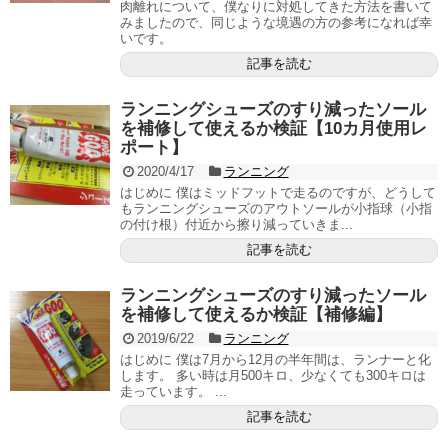
肉離れについて、僕なりに対処してきた方法を書いて
みましたので、同じような境遇の方の参考になれば幸
いです。
記事を読む
ランニングシューズのすり減ったソール
を補修して使えるか検証【10カ月使用レ
ポート】
2020/4/17
ランニング
はじめに 僕はミッドフットで走るのですが、どうして
もランニングシューズのアウトソールが小指球（小指
の付け根）付近から擦り減っていきま...
記事を読む
ランニングシューズのすり減ったソール
を補修して使えるか検証【補修編】
2019/6/22
ランニング
はじめに 僕は7月から12月の半年間は、ランナーと化
します。 多い時は月500キロ、少なくても300キロは
走っています。 ...
記事を読む