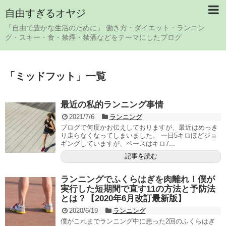
自由すぎるオヤジ
「自由で豊かな生活のために」 働き方・ダイエット・ランニン
グ・スキー・食・禁煙・禁酒などをテーマにしたブログ
「
ミッドフット
」
一覧
最近の私的ランニング事情
2021/7/6
ランニング
ブログで何度かお伝えしておりますが、最近はめっき
り走らなくなってしまいました。 一日5キロほどジョ
ギングしていますが、ペースはキロ7...
記事を読む
ランニングでふくらはぎを肉離れ！僕が
実行した短期間で直す11の方法と予防法
とは？【2020年6月改訂最新版】
2020/6/19
ランニング
僕がこれまでランニング中に患った2回のふくらはぎ