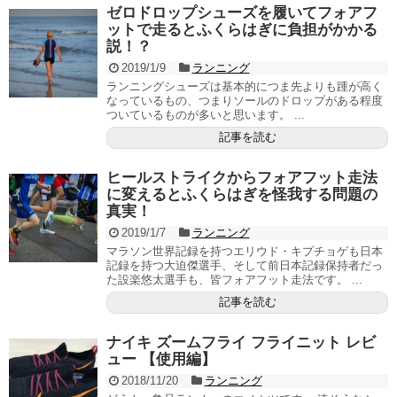
ゼロドロップシューズを履いてフォアフ
ットで走るとふくらはぎに負担がかかる
説！？
2019/1/9
ランニング
ランニングシューズは基本的につま先よりも踵が高く
なっているもの、つまりソールのドロップがある程度
ついているものが多いと思います。 ...
記事を読む
ヒールストライクからフォアフット走法
に変えるとふくらはぎを怪我する問題の
真実！
2019/1/7
ランニング
マラソン世界記録を持つエリウド・キプチョゲも日本
記録を持つ大迫傑選手、そして前日本記録保持者だっ
た設楽悠太選手も、皆フォアフット走法です。 ...
記事を読む
ナイキ ズームフライ フライニット レビ
ュー 【使用編】
2018/11/20
ランニング