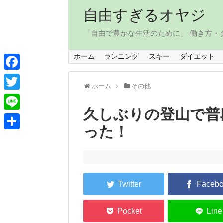
自由すぎるオヤジ
「自由で豊かな生活のために」 働き方
ホーム
ランニング
スキー
ダイエット
F
ホーム
その他
a
T
c
久しぶりの登山で普
w
L
e
った！
i
i
共
b
t
n
有
o
t
e
o
e
k
r