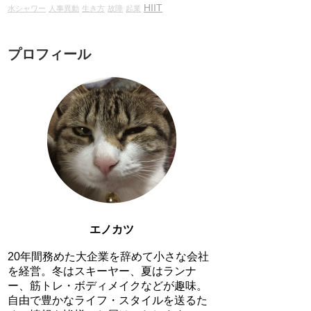
HIIT
水シャワー
人事異動
生き方
故障
起業
プロフィール
エノカツ
20年間務めた大企業を辞めて小さな会社
を経営。冬はスキーヤー、夏はランナ
ー、筋トレ・ボディメイクなどが趣味。
自由で豊かなライフ・スタイルを送るた