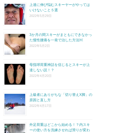
上達に伸び悩むスキーヤーがやっては
いけないこと５選
2022年5月29日
3か月の間スキーがまともにできなかっ
た慢性腰痛を一発で治した方法￼
2022年5月2日
母指球荷重神話を信じるとスキーが上
達しない説！？
2022年4月20日
上級者にありがちな「切り替えX脚」の
原因と直し方
2022年4月17日
外足荷重はどこから始める！？内スキ
ーの使い方を洗練させれば滑りが変わ