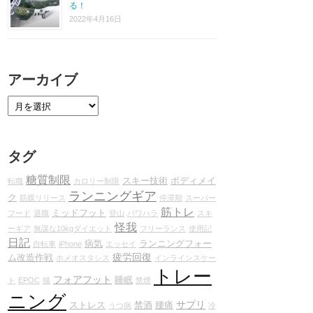
る！
2022年4月16日
アーカイブ
タグ
糖質制限
スキー技術
ボディメイ
転職
カロリー制限
ランニングギア
ク
筋膜リリース
停滞期
スーパー
筋トレ
ミッドフット
フード
退職
登山
パワハラ
スキ
怪我
ーギア
無謀な10kgダイエット
フリーランス
使用記
日記
病気
ランニングフォー
自転車
iPhone
エッセイ
疲労回復
ム改造作戦
ホメオスタシス
インラインスケー
トレー
フォアフット
睡眠
ト
EPOC
猫
禁煙
ニング
サプリ
ストレス
禁酒
腰痛
うつ病
冷