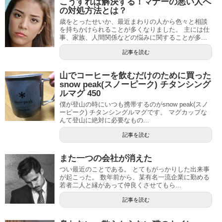
こうすれば解決する！マナーの悪い人へ
の対処方法とは？
歳をとったせいか、最近まわりの人から色々と相談
を持ちかけられることが多くなりました。 主には仕
事、家族、人間関係などの悩みに関することが多...
記事を読む
山でコーヒーを飲むだけのために買った
snow peak(スノーピーク) チタンシング
ルマグ 450
僕が登山の時にいつも携帯するのがsnow peak(スノ
ーピーク) チタンシングルマグです。 マグカップな
んて登山に絶対に必要なもの...
記事を読む
また一つの会社が消えた
つい最近のことである。 とてもがっかりした出来事
が起こった。 数年前から、某有名一流企業に勤める
若者二人と縁があって仲良くさせてもら...
記事を読む