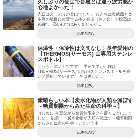
久しぶりの登山で普段とは違う疲労感が
心地よかった！
先日は久しぶりの登山でした。 行き先は奥武蔵と奥
多摩の境目に位置する棒ノ折山（棒ノ嶺）で標高は
969m。 高い山ではありませんが...
記事を読む
保温性・保冷性は文句なし！長年愛用の
【THERMOS(サーモス) 山専用ステンレ
スボトル】
どうも、エノカツです。 早速ですが、僕は
THERMOS(サーモス) 山専用ステンレスボトルを長
い間愛用しています。 冬は暖かい...
記事を読む
素晴らしい本【炭水化物が人類を滅ぼす
～糖質制限からみた生命の科学～】
はじめに 今更ながら糖質制限ネタを書くことにしま
した。 以前、「炭水化物が人類を滅ぼす～糖質制限
からみた生命の科学～」という本...
記事を読む