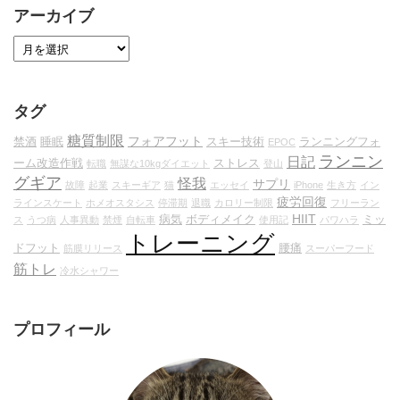
アーカイブ
タグ
糖質制限
フォアフット
禁酒
睡眠
スキー技術
ランニングフォ
EPOC
ランニン
日記
ーム改造作戦
ストレス
転職
無謀な10kgダイエット
登山
グギア
怪我
サプリ
故障
起業
スキーギア
猫
エッセイ
iPhone
生き方
イン
疲労回復
ラインスケート
ホメオスタシス
停滞期
退職
カロリー制限
フリーラン
HIIT
病気
ボディメイク
ミッ
ス
うつ病
人事異動
禁煙
自転車
使用記
パワハラ
トレーニング
ドフット
腰痛
筋膜リリース
スーパーフード
筋トレ
冷水シャワー
プロフィール