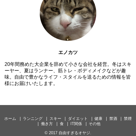
エノカツ
20年間務めた大企業を辞めて小さな会社を経営。冬はスキ
ーヤー、夏はランナー、筋トレ・ボディメイクなどが趣
味。自由で豊かなライフ・スタイルを送るための情報を皆
様にお届けいたします。
ホーム
ランニング
スキー
ダイエット
健康
禁酒
禁煙
働き方
食
IT関係
その他
© 2017
自由すぎるオヤジ
.