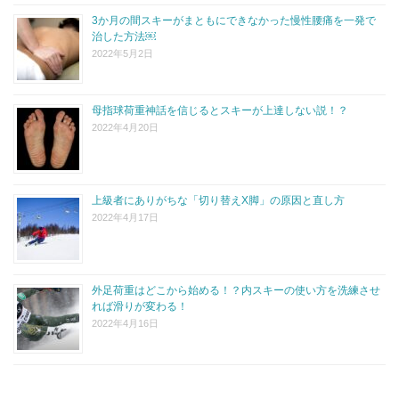
3か月の間スキーがまともにできなかった慢性腰痛を一発で
治した方法￼
2022年5月2日
母指球荷重神話を信じるとスキーが上達しない説！？
2022年4月20日
上級者にありがちな「切り替えX脚」の原因と直し方
2022年4月17日
外足荷重はどこから始める！？内スキーの使い方を洗練させ
れば滑りが変わる！
2022年4月16日