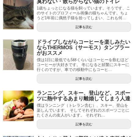
臭わない・散らからない猫のトイレ
1歳ちょっとになる猫を飼っています。そうです、こ
のサイトのプロフィール画像の猫ちゃんです。ちょ
うど1年前に偶然子猫を拾ってしまい、これも何...
記事を読む
ドライブしながらコーヒーを楽しみたい
ならTHERMOS（サーモス）タンブラー
がおススメ
僕は1日に最低でも5杯くらいはコーヒーを飲むほど
コーヒーが大好きです。 冬になると頻繁にスキーに
行くのですが、車での移動中にもコーヒ...
記事を読む
ランニング、スキー、登山など、スポー
ツに熱中するあまり離婚してしまう人達
僕はランニング（トレラン含む）、スキー、登山を
楽しんでいます。 そしてそれぞれのスポーツごとに
たくさんの友人がいます。 それぞれ...
記事を読む