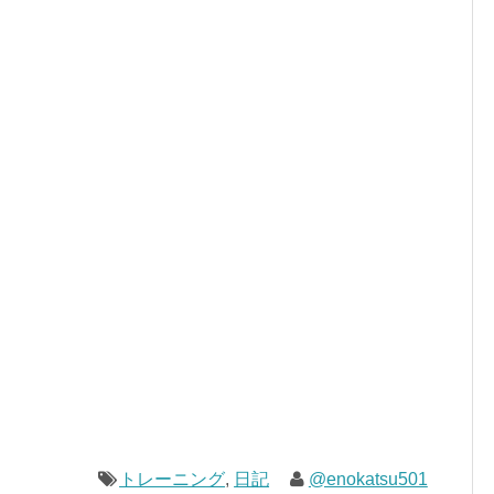
トレーニング
,
日記
@enokatsu501