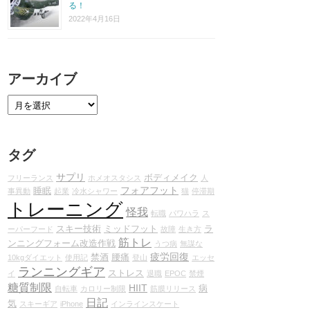
る！
2022年4月16日
アーカイブ
タグ
サプリ
ボディメイク
フリーランス
ホメオスタシス
人
フォアフット
睡眠
事異動
起業
冷水シャワー
猫
停滞期
トレーニング
怪我
転職
パワハラ
ス
スキー技術
ミッドフット
ラ
ーパーフード
故障
生き方
筋トレ
ンニングフォーム改造作戦
うつ病
無謀な
疲労回復
禁酒
腰痛
10kgダイエット
使用記
登山
エッセ
ランニングギア
ストレス
イ
退職
EPOC
禁煙
糖質制限
HIIT
病
自転車
カロリー制限
筋膜リリース
日記
気
スキーギア
iPhone
インラインスケート