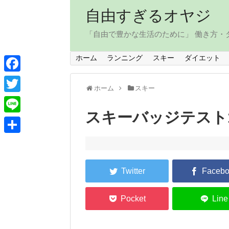
自由すぎるオヤジ
「自由で豊かな生活のために」 働き方
ホーム
ランニング
スキー
ダイエット
F
ホーム
スキー
a
T
c
スキーバッジテスト
w
L
e
i
i
共
b
t
n
有
o
t
e
o
e
k
r