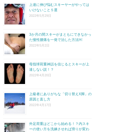
上達に伸び悩むスキーヤーがやっては
いけないこと５選
2022年5月29日
3か月の間スキーがまともにできなかっ
た慢性腰痛を一発で治した方法￼
2022年5月2日
母指球荷重神話を信じるとスキーが上
達しない説！？
2022年4月20日
上級者にありがちな「切り替えX脚」の
原因と直し方
2022年4月17日
外足荷重はどこから始める！？内スキ
ーの使い方を洗練させれば滑りが変わ