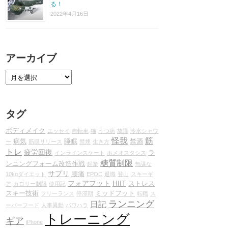
る！
2022年4月16日
アーカイブ
タグ
ボディメイク
エッセイ
自転車
猫
うつ病
故障
冷水シャワ
怪我
筋
病気
睡眠
禁酒
ー
筋膜リリース
禁煙
生き方
トレ
疲労回復
ラ
インラインスケート
ホメオスタシス
糖質制限
ンニングフォーム改造作戦
起業
無謀な
サプリ
腰痛
10kgダイエット
EPOC
退職
登山
スキーギ
フォアフット
HIIT
ストレス
ア
カロリー制限
使用記
スキー技術
ミッドフット
フリーランス
停滞期
転職
ス
ランニング
日記
ーパーフード
人事異動
パワハラ
トレーニング
ギア
iPhone