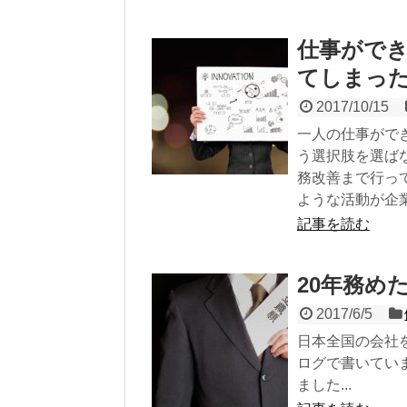
仕事がで
てしまっ
2017/10/15
一人の仕事がで
う選択肢を選ば
務改善まで行っ
ような活動が企
記事を読む
20年務め
2017/6/5
日本全国の会社
ログで書いてい
ました...