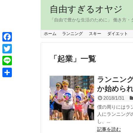
自由すぎるオヤジ
「自由で豊かな生活のために」 働き方
ホーム
ランニング
スキー
ダイエット
F
a
「
起業
」
一覧
T
c
w
L
e
i
ランニン
i
共
b
t
か始めら
n
有
o
t
2018/1/31
e
o
e
僕の周りにはラ
k
人にランニング
r
し、...
記事を読む