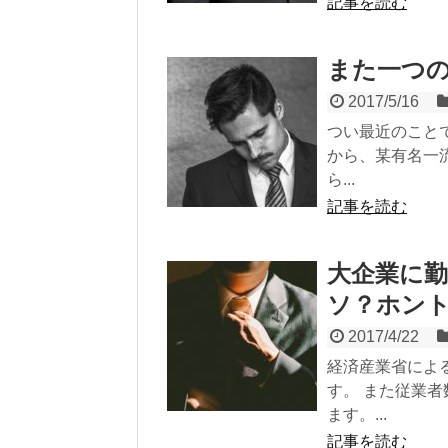
記事を読む
また一つ
2017/5/16
つい最近のこと
から、某有名一
ら...
記事を読む
大企業に
ソ？ホン
2017/4/22
経済産業省によ
す。 また従業
ます。...
記事を読む