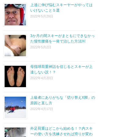
上達に伸び悩むスキーヤーがやっては
いけないこと５選
2022年5月29日
3か月の間スキーがまともにできなかっ
た慢性腰痛を一発で治した方法￼
2022年5月2日
母指球荷重神話を信じるとスキーが上
達しない説！？
2022年4月20日
上級者にありがちな「切り替えX脚」の
原因と直し方
2022年4月17日
外足荷重はどこから始める！？内スキ
ーの使い方を洗練させれば滑りが変わ