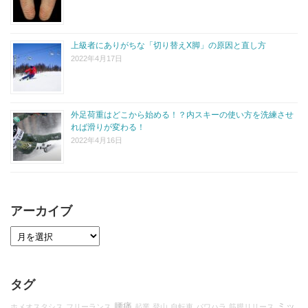
上級者にありがちな「切り替えX脚」の原因と直し方
2022年4月17日
外足荷重はどこから始める！？内スキーの使い方を洗練させ
れば滑りが変わる！
2022年4月16日
アーカイブ
タグ
腰痛
ミッ
ホメオスタシス
フリーランス
起業
登山
自転車
パワハラ
筋膜リリース