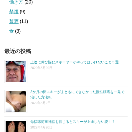
働き方
(20)
禁煙
(9)
禁酒
(11)
食
(3)
最近の投稿
上達に伸び悩むスキーヤーがやってはいけないこと５選
2022年5月29日
3か月の間スキーがまともにできなかった慢性腰痛を一発で
治した方法￼
2022年5月2日
母指球荷重神話を信じるとスキーが上達しない説！？
2022年4月20日