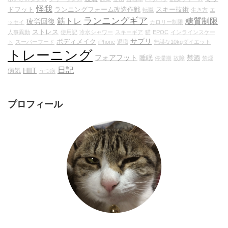
怪我
ドフット
ランニングフォーム改造作戦
スキー技術
転職
生き方
エ
ランニングギア
筋トレ
糖質制限
疲労回復
ッセイ
カロリー制限
ストレス
人事異動
使用記
冷水シャワー
スキーギア
猫
EPOC
インラインスケー
サプリ
ボディメイク
ト
スーパーフード
iPhone
退職
無謀な10kgダイエット
トレーニング
フォアフット
睡眠
禁酒
停滞期
故障
禁煙
日記
HIIT
病気
うつ病
プロフィール