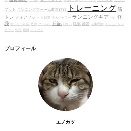
トレーニング
筋
フット
ランニングフォーム改造作戦
ランニングギア
トレ
怪
フォアフット
自転車
冷水シャワー
登山
我
日記
睡眠
禁酒
カロリー制限
故障
パワハラ
EPOC
人事異動
インラインス
ケート
転職
退職
エッセイ
プロフィール
エノカツ